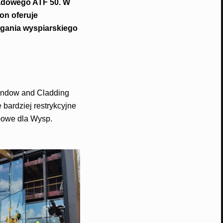
adowego ATF 50. W
on oferuje
gania wyspiarskiego
Window and Cladding
bardziej restrykcyjne
powe dla Wysp.