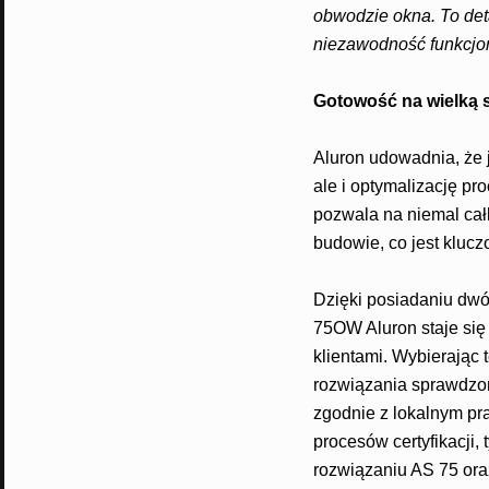
obwodzie okna. To det
niezawodność funkcjon
Gotowość na wielką 
Aluron udowadnia, że 
ale i optymalizację pr
pozwala na niemal ca
budowie, co jest kluc
Dzięki posiadaniu dwó
75OW Aluron staje się
klientami. Wybierając 
rozwiązania sprawdzon
zgodnie z lokalnym pr
procesów certyfikacji
rozwiązaniu AS 75 ora