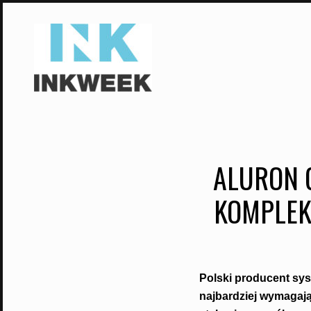
Skip
to
content
ALURON G
KOMPLEK
Polski producent sys
najbardziej wymagają