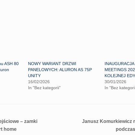
mu ASH 80
NOWY WARIANT DRZWI
INAUGURACJA
luron
PANELOWYCH: ALURON AS 75P
MEETINGS 202
UNITY
KOLEJNEJ EDY
16/02/2026
30/01/2026
In "Bez kategorii"
In "Bez kategori
jściowe – zamki
Janusz Komurkiewicz 
rt home
podczas