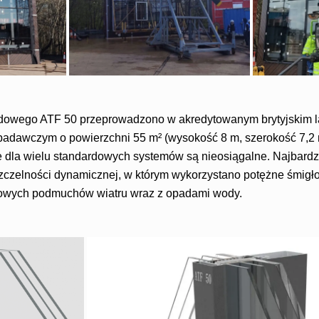
dowego ATF 50 przeprowadzono w akredytowanym brytyjskim l
adawczym o powierzchni 55 m² (wysokość 8 m, szerokość 7,2 m
 dla wielu standardowych systemów są nieosiągalne. Najbard
zczelności dynamicznej, w którym wykorzystano potężne śmigło 
owych podmuchów wiatru wraz z opadami wody.