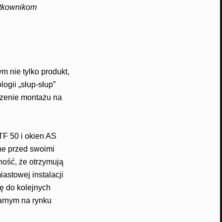
żytkownikom
 nie tylko produkt,
ogii „słup-słup”
szenie montażu na
F 50 i okien AS
ne przed swoimi
ność, że otrzymują
stowej instalacji
ę do kolejnych
larnym na rynku