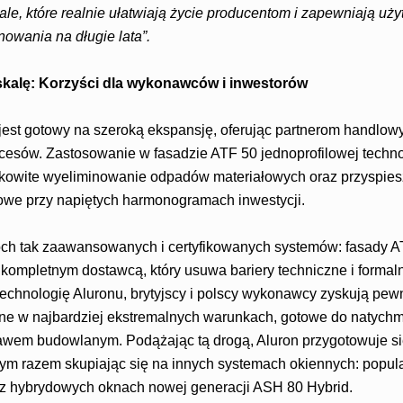
ale, które realnie ułatwiają życie producentom i zapewniają u
owania na długie lata”.
skalę: Korzyści dla wykonawców i inwestorów
jest gotowy na szeroką ekspansję, oferując partnerom handlowym
ocesów. Zastosowanie w fasadzie ATF 50 jednoprofilowej technol
łkowite wyeliminowanie odpadów materiałowych oraz przyspie
zowe przy napiętych harmonogramach inwestycji.
ch tak zaawansowanych i certyfikowanych systemów: fasady AT
 kompletnym dostawcą, który usuwa bariery techniczne i formal
technologię Aluronu, brytyjscy i polscy wykonawcy zyskują pew
e w najbardziej ekstremalnych warunkach, gotowe do natychmia
awem budowlanym. Podążając tą drogą, Aluron przygotowuje si
, tym razem skupiając się na innych systemach okiennych: popu
z hybrydowych oknach nowej generacji ASH 80 Hybrid.