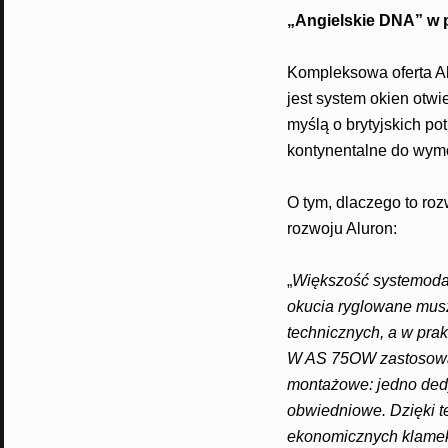
„Angielskie DNA” w 
Kompleksowa oferta Alu
jest system okien otw
myślą o brytyjskich p
kontynentalne do wymo
O tym, dlaczego to roz
rozwoju Aluron:
„
Większość systemodaw
okucia ryglowane musz
technicznych, a w pra
W AS 75OW zastosowali
montażowe: jedno dedy
obwiedniowe. Dzięki t
ekonomicznych klamek 