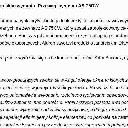
polskim wydaniu: Przewagi systemu AS 75OW
ronu na rynki brytyjskie to jednak nie tylko fasada. Prawdziw
ieranych na zewnątrz AS 75OW, który został zaprojektowany cał
otrzebach. Podczas gdy inni producenci często adaptują standa
gów eksportowych, Aluron stworzył produkt o „angielskim DNA
wiązanie wyróżnia się na tle konkurencji, mówi Artur Blukacz, dy
ców próbujących swoich sił w Anglii oferuje okna, w których 
ą zmieścić się w jednym, wspólnym rowku. Prowadzi to do nie
ktyce uniemożliwia wykonanie rzetelnego ryglowania obwodow
śmy zupełnie inne podejście. Profil skrzydła posiada dwa os
kowane wyłącznie pod zawiasy nożycowe, a drugie, niezależn
ej separacji eliminujemy kolizje elementów, co pozwala na zas
z krótkim trzpieniem przy jednoczesnym zapewnieniu pełnego