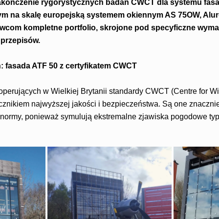
zakończenie rygorystycznych badań CWCT dla systemu fas
nym na skalę europejską systemem okiennym AS 75OW, Alur
wcom kompletne portfolio, skrojone pod specyficzne wyma
 przepisów.
: fasada ATF 50 z certyfikatem CWCT
operujących w Wielkiej Brytanii standardy CWCT (Centre for 
znikiem najwyższej jakości i bezpieczeństwa. Są one znacznie 
 normy, ponieważ symulują ekstremalne zjawiska pogodowe ty