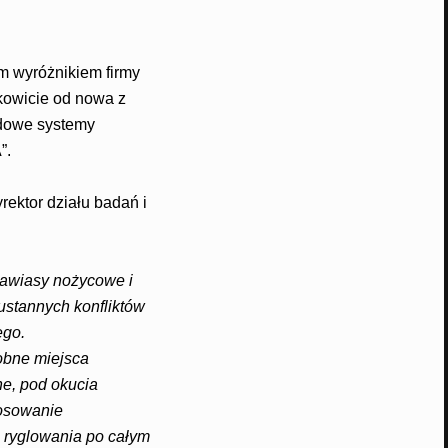
ym wyróżnikiem firmy
kowicie od nowa z
rdowe systemy
”.
rektor działu badań i
zawiasy nożycowe i
ustannych konfliktów
ego.
obne miejsca
e, pod okucia
tosowanie
 ryglowania po całym