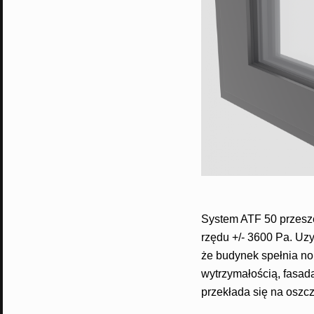
System ATF 50 przesze
rzędu +/- 3600 Pa. Uzy
że budynek spełnia n
wytrzymałością, fasad
przekłada się na oszc