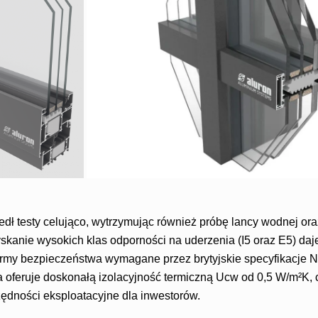
dł testy celująco, wytrzymując również próbę lancy wodnej ora
skanie wysokich klas odporności na uderzenia (I5 oraz E5) daj
ormy bezpieczeństwa wymagane przez brytyjskie specyfikacje
a oferuje doskonałą izolacyjność termiczną Ucw od 0,5 W/m²K,
zędności eksploatacyjne dla inwestorów.