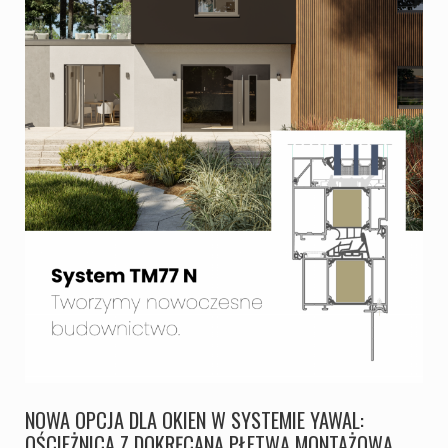
NOWA OPCJA DLA OKIEN W SYSTEMIE YAWAL:
OŚCIEŻNICA Z DOKRĘCANĄ PŁETWĄ MONTAŻOWĄ