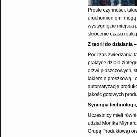
Proste czynności, tak
uruchomieniem, mogą 
wystygnięcie miejsca 
skrócenie czasu reakc
Z teorii do działani
Podczas zwiedzania f
praktyce działa zinte
drzwi płaszczowych, st
lakiernię proszkową i
automatyzację produkcj
jakość gotowych produ
Synergia technologii
Uczestnicy mieli równi
udział Monika Młynarc
Grupą Produktową) ora