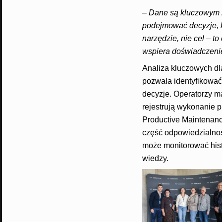
– Dane są kluczowym z
podejmować decyzje, k
narzędzie, nie cel – t
wspiera doświadczenie
Analiza kluczowych d
pozwala identyfikować
decyzje. Operatorzy ma
rejestrują wykonanie p
Productive Maintenanc
część odpowiedzialnoś
może monitorować hist
wiedzy.