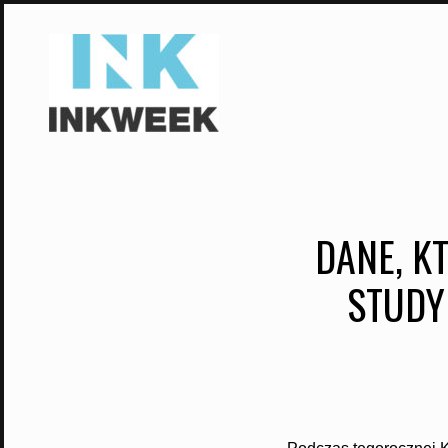
Skip
to
content
DANE, K
STUDY