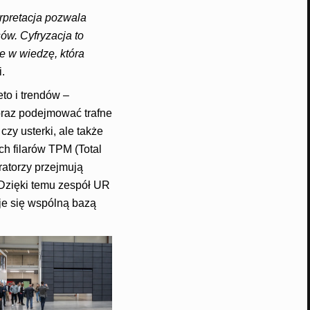
rpretacja pozwala
ów. Cyfryzacja to
e w wiedzę, która
.
o i trendów –
oraz podejmować trafne
zy usterki, ale także
h filarów TPM (Total
atorzy przejmują
Dzięki temu zespół UR
je się wspólną bazą