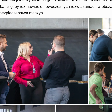
onferencji Maszynowej, organizowanej przez Forum Media Pols
otkali się, by rozmawiać o nowoczesnych rozwiązaniach w obsza
 i bezpieczeństwa maszyn.