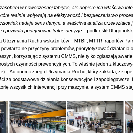
asobem w nowoczesnej fabryce, ale dopiero ich właściwa inte
tóre realnie wpływają na efektywność i bezpieczeństwo proces
o człowiek nadaje sens danym, a właściwa analiza przekształca j
 i pozwala podejmować trafne decyzje
– podkreślił Długopolski
la Utrzymania Ruchu wskaźników – MTBF, MTTR, raportów Paret
 powtarzalne przyczyny problemów, priorytetyzować działania 
szyn, korzystając z systemu CMMS, nie tylko zgłaszają awarie c
rostych czynności prewencyjnych. To właśnie jeden z kluczowyc
e) – Autonomicznego Utrzymania Ruchu, który zakłada, że oper
ci za podstawowe działania konserwacyjne i zapobiegawcze. 
orię wszystkich interwencji przy maszynie, a system CMMS sta