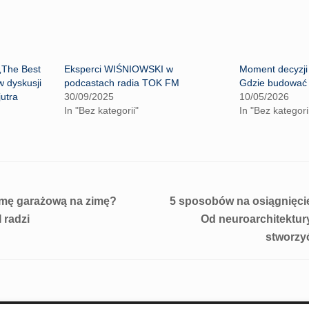
The Best
Eksperci WIŚNIOWSKI w
Moment decyzji d
w dyskusji
podcastach radia TOK FM
Gdzie budować
utra
30/09/2025
10/05/2026
In "Bez kategorii"
In "Bez kategori
mę garażową na zimę?
5 sposobów na osiągnięc
radzi
Od neuroarchitektur
stworzy