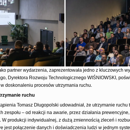
o partner wydarzenia, zaprezentowała jedno z kluczowych wy
go, Dyrektora Rozwoju Technologicznego WIŚNIOWSKI, poświ
 w doskonaleniu procesów utrzymania ruchu.
trzymanie ruchu
pienia Tomasz Długopolski udowadniał, że utrzymanie ruchu t
 zespołu – od reakcji na awarie, przez działania prewencyjne,
. W produkcji indywidualnej, z dużą zmiennością zleceń i roz
 jest połączenie danych i doświadczenia ludzi w jednym sys