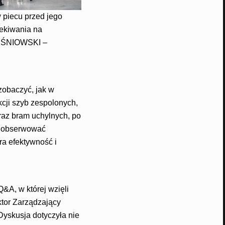
 piecu przed jego
ekiwania na
 WIŚNIOWSKI –
obaczyć, jak w
cji szyb zespolonych,
raz bram uchylnych, po
ję obserwować
ra efektywność i
&A, w której wzięli
ktor Zarządzający
yskusja dotyczyła nie