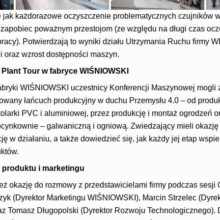
ie jak każdorazowe oczyszczenie problematycznych czujników w
zapobiec poważnym przestojom (ze względu na długi czas ocz
pracy). Potwierdzają to wyniki działu Utrzymania Ruchu firmy
ji oraz wzrost dostępności maszyn.
a – Plant Tour w fabryce WIŚNIOWSKI
abryki WIŚNIOWSKI uczestnicy Konferencji Maszynowej mogli z
growany łańcuch produkcyjny w duchu Przemysłu 4.0 – od produk
olarki PVC i aluminiowej, przez produkcję i montaż ogrodzeń o
 ocynkownie – galwaniczną i ogniową. Zwiedzający mieli okaz
ę w działaniu, a także dowiedzieć się, jak każdy jej etap wspie
któw.
, produktu i marketingu
eż okazję do rozmowy z przedstawicielami firmy podczas sesji Q
zyk (Dyrektor Marketingu WIŚNIOWSKI), Marcin Strzelec (Dyre
z Tomasz Długopolski (Dyrektor Rozwoju Technologicznego). D