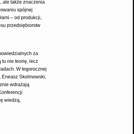
, ale także znaczenia
dowaniu spójnej
łami – od produkcji,
esu przedsiębiorstw
powiedzialnych za
u nie teorię, lecz
ładach. W tegorocznej
a, Eneasz Skolmowski,
cznie wdrażają
Konferencji
ię wiedzą,