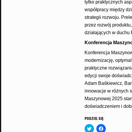
tylko praktycznych asp
współpracy między dzi
strategii rozwoju. Pre
przez rozwój produktu
działających w duchu 
Konferencja Maszyno
Konferencja Maszynow
modernizację, optymali
praktyczne rozwiązani
edycji swoje doświadc
Adam Baśkiewicz, Bartł
innowacje w różnych s
Maszynowej 2025 stano
doświadczeniem i dobr
PODZIEL SIĘ:
C
C
l
l