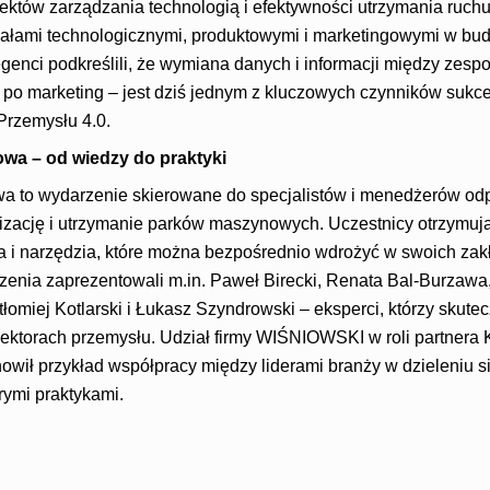
ektów zarządzania technologią i efektywności utrzymania ruchu
ałami technologicznymi, produktowymi i marketingowymi w bu
legenci podkreślili, że wymiana danych i informacji między zespo
, po marketing – jest dziś jednym z kluczowych czynników sukc
Przemysłu 4.0.
wa – od wiedzy do praktyki
a to wydarzenie skierowane do specjalistów i menedżerów od
zację i utrzymanie parków maszynowych. Uczestnicy otrzymują t
a i narzędzia, które można bezpośrednio wdrożyć w swoich zak
zenia zaprezentowali m.in. Paweł Birecki, Renata Bal-Burzaw
omiej Kotlarski i Łukasz Szyndrowski – eksperci, którzy skute
ektorach przemysłu. Udział firmy WIŚNIOWSKI w roli partnera 
wił przykład współpracy między liderami branży w dzieleniu s
ymi praktykami.