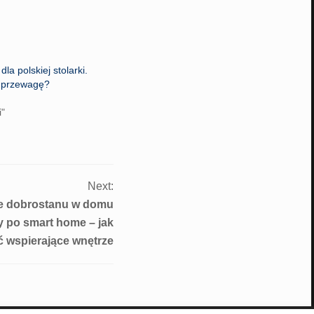
la polskiej stolarki.
 przewagę?
i"
Next:
ie dobrostanu w domu
y po smart home – jak
ć wspierające wnętrze