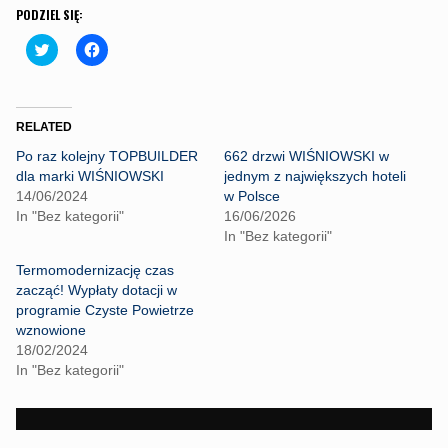
PODZIEL SIĘ:
C
C
l
l
i
i
c
c
k
k
t
t
o
o
RELATED
s
s
h
h
Po raz kolejny TOPBUILDER
662 drzwi WIŚNIOWSKI w
a
a
r
r
dla marki WIŚNIOWSKI
jednym z największych hoteli
e
e
14/06/2024
w Polsce
o
o
n
n
In "Bez kategorii"
16/06/2026
T
F
In "Bez kategorii"
w
a
i
c
t
e
Termomodernizację czas
t
b
zacząć! Wypłaty dotacji w
e
o
r
o
programie Czyste Powietrze
(
k
wznowione
O
(
p
O
18/02/2024
e
p
In "Bez kategorii"
n
e
s
n
i
s
n
i
n
n
e
n