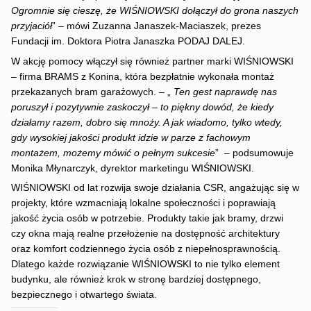
Ogromnie się cieszę, że WIŚNIOWSKI dołączył do grona naszych
przyjaciół
” – mówi Zuzanna Janaszek-Maciaszek, prezes
Fundacji im. Doktora Piotra Janaszka PODAJ DALEJ.
W akcję pomocy włączył się również partner marki WIŚNIOWSKI
– firma BRAMS z Konina, która bezpłatnie wykonała montaż
przekazanych bram garażowych. – „
Ten gest naprawdę nas
poruszył i pozytywnie zaskoczył – to piękny dowód, że kiedy
działamy razem, dobro się mnoży. A jak wiadomo, tylko wtedy,
gdy wysokiej jakości produkt idzie w parze z fachowym
montażem, możemy mówić o pełnym sukcesie
” – podsumowuje
Monika Młynarczyk, dyrektor marketingu WIŚNIOWSKI.
WIŚNIOWSKI od lat rozwija swoje działania CSR, angażując się w
projekty, które wzmacniają lokalne społeczności i poprawiają
jakość życia osób w potrzebie. Produkty takie jak bramy, drzwi
czy okna mają realne przełożenie na dostępność architektury
oraz komfort codziennego życia osób z niepełnosprawnością.
Dlatego każde rozwiązanie WIŚNIOWSKI to nie tylko element
budynku, ale również krok w stronę bardziej dostępnego,
bezpiecznego i otwartego świata.