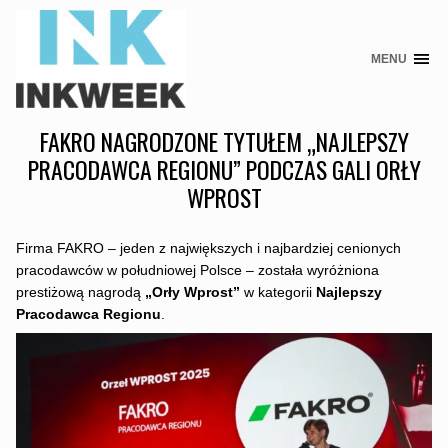
MENU
Skip
to
content
FAKRO NAGRODZONE TYTUŁEM „NAJLEPSZY
PRACODAWCA REGIONU” PODCZAS GALI ORŁY
WPROST
Firma FAKRO – jeden z największych i najbardziej cenionych
pracodawców w południowej Polsce – została wyróżniona
prestiżową nagrodą
„Orły Wprost”
w kategorii
Najlepszy
Pracodawca Regionu
.