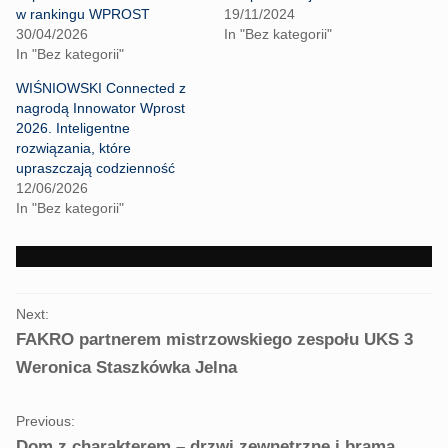
T
F
w rankingu WPROST
19/11/2024
w
a
i
c
30/04/2026
In "Bez kategorii"
t
e
In "Bez kategorii"
t
b
e
o
r
o
WIŚNIOWSKI Connected z
(
k
nagrodą Innowator Wprost
O
(
p
O
2026. Inteligentne
e
p
rozwiązania, które
n
e
s
n
upraszczają codzienność
i
s
n
i
12/06/2026
n
n
In "Bez kategorii"
e
n
w
e
w
w
i
w
n
i
d
n
o
d
PORTFOLIO
w
o
Next:
)
w
NAVIGATION
)
FAKRO partnerem mistrzowskiego zespołu UKS 3
Weronica Staszkówka Jelna
Previous:
Dom z charakterem – drzwi zewnętrzne i brama