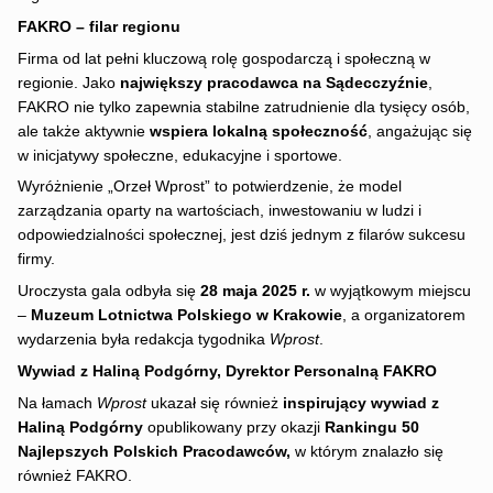
FAKRO – filar regionu
Firma od lat pełni kluczową rolę gospodarczą i społeczną w
regionie. Jako
największy pracodawca na Sądecczyźnie
,
FAKRO nie tylko zapewnia stabilne zatrudnienie dla tysięcy osób,
ale także aktywnie
wspiera lokalną społeczność
, angażując się
w inicjatywy społeczne, edukacyjne i sportowe.
Wyróżnienie „Orzeł Wprost” to potwierdzenie, że model
zarządzania oparty na wartościach, inwestowaniu w ludzi i
odpowiedzialności społecznej, jest dziś jednym z filarów sukcesu
firmy.
Uroczysta gala odbyła się
28 maja 2025 r.
w wyjątkowym miejscu
–
Muzeum Lotnictwa Polskiego w Krakowie
, a organizatorem
wydarzenia była redakcja tygodnika
Wprost
.
Wywiad z Haliną Podgórny, Dyrektor Personalną FAKRO
Na łamach
Wprost
ukazał się również
inspirujący wywiad z
Haliną Podgórny
opublikowany przy okazji
Rankingu 50
Najlepszych Polskich Pracodawców,
w którym znalazło się
również FAKRO.