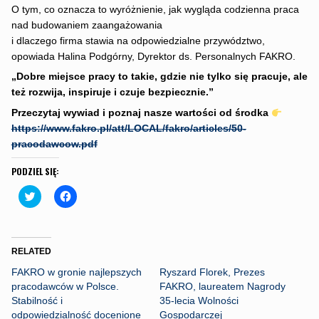
O tym, co oznacza to wyróżnienie, jak wygląda codzienna praca
nad budowaniem zaangażowania
i dlaczego firma stawia na odpowiedzialne przywództwo,
opowiada Halina Podgórny, Dyrektor ds. Personalnych FAKRO.
„Dobre miejsce pracy to takie, gdzie nie tylko się pracuje, ale
też rozwija, inspiruje i czuje bezpiecznie.”
Przeczytaj wywiad i poznaj nasze wartości od środka
https://www.fakro.pl/att/LOCAL/fakro/articles/50-
pracodawcow.pdf
PODZIEL SIĘ:
C
C
l
l
i
i
c
c
k
k
t
t
o
o
RELATED
s
s
h
h
FAKRO w gronie najlepszych
Ryszard Florek, Prezes
a
a
r
r
pracodawców w Polsce.
FAKRO, laureatem Nagrody
e
e
Stabilność i
35-lecia Wolności
o
o
n
n
odpowiedzialność docenione
Gospodarczej