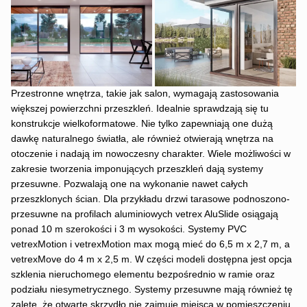
Przestronne wnętrza, takie jak salon, wymagają zastosowania
większej powierzchni przeszkleń. Idealnie sprawdzają się tu
konstrukcje wielkoformatowe. Nie tylko zapewniają one dużą
dawkę naturalnego światła, ale również otwierają wnętrza na
otoczenie i nadają im nowoczesny charakter. Wiele możliwości w
zakresie tworzenia imponujących przeszkleń dają systemy
przesuwne. Pozwalają one na wykonanie nawet całych
przeszklonych ścian. Dla przykładu drzwi tarasowe podnoszono-
przesuwne na profilach aluminiowych vetrex AluSlide osiągają
ponad 10 m szerokości i 3 m wysokości. Systemy PVC
vetrexMotion i vetrexMotion max mogą mieć do 6,5 m x 2,7 m, a
vetrexMove do 4 m x 2,5 m. W części modeli dostępna jest opcja
szklenia nieruchomego elementu bezpośrednio w ramie oraz
podziału niesymetrycznego. Systemy przesuwne mają również tę
zaletę, że otwarte skrzydło nie zajmuje miejsca w pomieszczeniu.