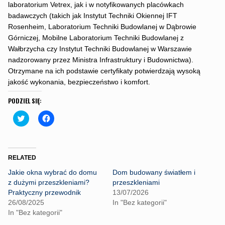
laboratorium Vetrex, jak i w notyfikowanych placówkach
badawczych (takich jak Instytut Techniki Okiennej IFT
Rosenheim, Laboratorium Techniki Budowlanej w Dąbrowie
Górniczej, Mobilne Laboratorium Techniki Budowlanej z
Wałbrzycha czy Instytut Techniki Budowlanej w Warszawie
nadzorowany przez Ministra Infrastruktury i Budownictwa).
Otrzymane na ich podstawie certyfikaty potwierdzają wysoką
jakość wykonania, bezpieczeństwo i komfort.
PODZIEL SIĘ:
C
C
l
l
i
i
c
c
k
k
t
t
o
o
RELATED
s
s
h
h
Jakie okna wybrać do domu
Dom budowany światłem i
a
a
r
r
z dużymi przeszkleniami?
przeszkleniami
e
e
Praktyczny przewodnik
13/07/2026
o
o
n
n
26/08/2025
In "Bez kategorii"
T
F
In "Bez kategorii"
w
a
i
c