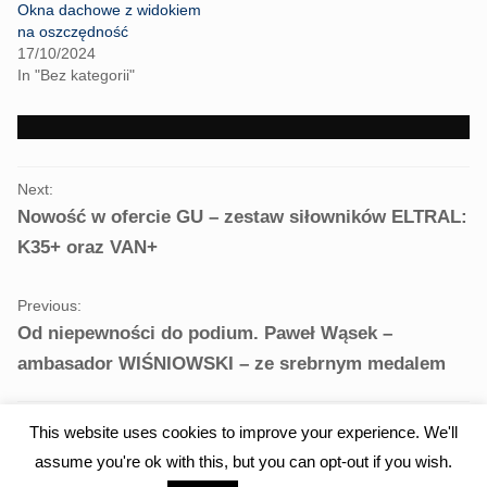
t
e
Okna dachowe z widokiem
t
b
na oszczędność
e
o
r
o
17/10/2024
(
k
In "Bez kategorii"
O
(
p
O
e
p
n
e
s
n
i
s
n
i
PORTFOLIO
n
n
e
n
Next:
NAVIGATION
w
e
Nowość w ofercie GU – zestaw siłowników ELTRAL:
w
w
i
w
K35+ oraz VAN+
n
i
d
n
o
d
w
o
)
w
Previous:
)
Od niepewności do podium. Paweł Wąsek –
ambasador WIŚNIOWSKI – ze srebrnym medalem
This website uses cookies to improve your experience. We'll
assume you're ok with this, but you can opt-out if you wish.