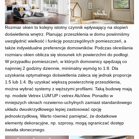
Rozmiar okien to kolejny istotny czynnik wpływający na stopień
doświetlenia wnętrz. Planując przeszklenia w domu powinniśmy
uwzględnić wielkość i funkcję poszczególnych pomieszczeń, a
także indywidualne preferencje domowników. Podczas określania
rozmiaru okien oblicza się stosunek ich powierzchni do podłogi.
W przypadku pomieszczeń, w których domownicy spędzają co
najmniej 2 godziny dziennie, minimalny wymóg to 1:8. Dla
uzyskania optymalnego doświetlenia zaleca się jednak proporcje
1:5 lub 1:4. By uzyskać większą powierzchnię przeszklenia,
można wybrać systemy z węższymi profilami. Taką budowę mają
np. modele Vetrex LUM’UP i vetrex AluView. Ponadto w
mniejszych oknach rozwierno-uchylnych zamiast standardowego
układu dwuskrzydłowego lepiej zastosować opcję
jednoskrzydłową. Warto również pamiętać, że dodatkowe
elementy dekoracyjne, np. szprosy, mogą ograniczać dostęp
światła słonecznego.