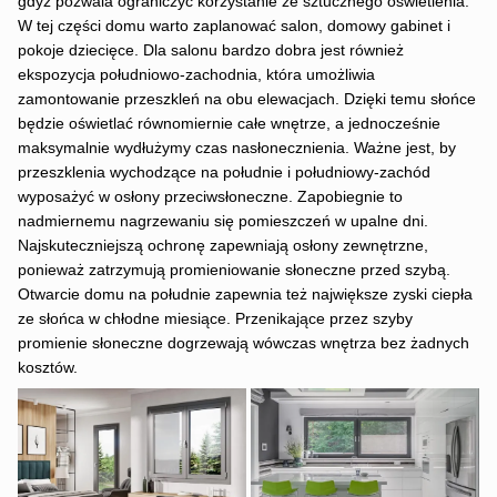
gdyż pozwala ograniczyć korzystanie ze sztucznego oświetlenia.
W tej części domu warto zaplanować salon, domowy gabinet i
pokoje dziecięce. Dla salonu bardzo dobra jest również
ekspozycja południowo-zachodnia, która umożliwia
zamontowanie przeszkleń na obu elewacjach. Dzięki temu słońce
będzie oświetlać równomiernie całe wnętrze, a jednocześnie
maksymalnie wydłużymy czas nasłonecznienia. Ważne jest, by
przeszklenia wychodzące na południe i południowy-zachód
wyposażyć w osłony przeciwsłoneczne. Zapobiegnie to
nadmiernemu nagrzewaniu się pomieszczeń w upalne dni.
Najskuteczniejszą ochronę zapewniają osłony zewnętrzne,
ponieważ zatrzymują promieniowanie słoneczne przed szybą.
Otwarcie domu na południe zapewnia też największe zyski ciepła
ze słońca w chłodne miesiące. Przenikające przez szyby
promienie słoneczne dogrzewają wówczas wnętrza bez żadnych
kosztów.