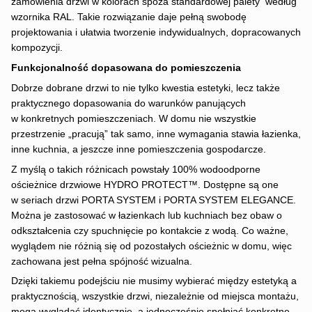
zamówienia drzwi w kolorach spoza standardowej palety według
wzornika RAL. Takie rozwiązanie daje pełną swobodę
projektowania i ułatwia tworzenie indywidualnych, dopracowanych
kompozycji.
Funkcjonalność dopasowana do pomieszczenia
Dobrze dobrane drzwi to nie tylko kwestia estetyki, lecz także
praktycznego dopasowania do warunków panujących
w konkretnych pomieszczeniach. W domu nie wszystkie
przestrzenie „pracują” tak samo, inne wymagania stawia łazienka,
inne kuchnia, a jeszcze inne pomieszczenia gospodarcze.
Z myślą o takich różnicach powstały 100% wodoodporne
ościeżnice drzwiowe HYDRO PROTECT™. Dostępne są one
w seriach drzwi PORTA SYSTEM i PORTA SYSTEM ELEGANCE.
Można je zastosować w łazienkach lub kuchniach bez obaw o
odkształcenia czy spuchnięcie po kontakcie z wodą. Co ważne,
wyglądem nie różnią się od pozostałych ościeżnic w domu, więc
zachowana jest pełna spójność wizualna.
Dzięki takiemu podejściu nie musimy wybierać między estetyką a
praktycznością, wszystkie drzwi, niezależnie od miejsca montażu,
mogą wyglądać identycznie, a jednocześnie spełniać konkretne