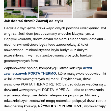
Jak dobrać drzwi? Zacznij od stylu
Decyzja o wyglądzie drzwi wejściowych powinna uwzględniać styl
wnętrza. Jeśli dom jest utrzymany w duchu klasycznym, z
ciepłymi kolorami, drewnianymi meblami i eleganckimi detalami –
niech drzwi wejściowe będą tego zapowiedzią. Z kolei
nowoczesna, minimalistyczna bryła budynku z dużymi
przeszkleniami wymaga zastosowania prostych, bardziej
geometrycznych form.
Zaplanowanie spójnej kompozycji ułatwia kolekcja
drzwi
zewnętrznych PORTA THERMO
, które mają swoje odpowiedniki
w linii drzwi wewnętrznych tej marki. Przykładowo, drzwi
wejściowe PORTA THERMO RETRO bardzo dobrze współgrają z
drzwiami wewnętrznymi PORTA IMPERIAL – oba te rozwiązania
wyróżniają klasyczne detale i eleganckie proporcje. Miłośnicy
odważniejszych zestawień mogą natomiast połączyć drzwi retro z
designerską kolekcją
4 ŻYWIOŁY P/ POWIETRZE
, wprowadzając