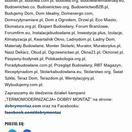
Budnet.pl, Budowa.com.pl, Budowa.org, Budowlanematerialy.eu,
Budownictwo.co, Budownictwo.org, BudownictwoB2B.pl,
Budujemy Dom, Dom Idealny, Domenergo.com,
Domszytynamiare.pl, Dom z Ogrodem, Drzwi.pl, Eco Miasto,
Ekonatura.org.pl, Ekspert Budowlany, Forum Branżowe,
Forumfirm.eu, Instalacjebudowlane.pl, Inwestycje.plus, Izolacje,
Klmatyzacja.pl, Kwartalnik Okno, Ladnydom.pl, Ładny Dom,
Materiały Budowlane, Monter Stolarki, Murator, Muratorplus.pl,
Nasz Dekarz, Obud.pl, Ogrzewnictwo.pl, Okna21.pl, Oknonet.pl,
Pasywny-budynek.pl, Polskaekologia.org.pl,
Poradybudowlane.com.pl, Przegląd Budowlany, RBT Magazyn,
Receptynadom.pl, Stolarkabudowlana.eu, Stolarstwo.org, Świat
Szkła, Teraz Dom, Terazdom.pl, Wentylacyjny.pl,
Wybudujemy.com.pl.
Zapraszamy do śledzenia działań kampanii
„TERMOMODERNIZACJA+ DOBRY MONTAŻ” na stronie:
dobrymontaz.com
oraz na Facebooku:
facebook.com/dobrymontaz
PODZIEL SIĘ: