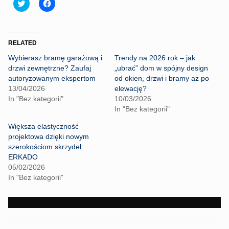
C
C
l
l
i
i
c
c
k
k
t
t
o
o
RELATED
s
s
h
h
Wybierasz bramę garażową i
Trendy na 2026 rok – jak
a
a
r
r
drzwi zewnętrzne? Zaufaj
„ubrać” dom w spójny design
e
e
autoryzowanym ekspertom
od okien, drzwi i bramy aż po
o
o
n
n
13/04/2026
elewację?
T
F
In "Bez kategorii"
10/03/2026
w
a
i
c
In "Bez kategorii"
t
e
t
b
Większa elastyczność
e
o
r
o
projektowa dzięki nowym
(
k
szerokościom skrzydeł
O
(
p
O
ERKADO
e
p
05/02/2026
n
e
s
n
In "Bez kategorii"
i
s
n
i
n
n
e
n
w
e
w
w
i
w
PORTFOLIO
n
i