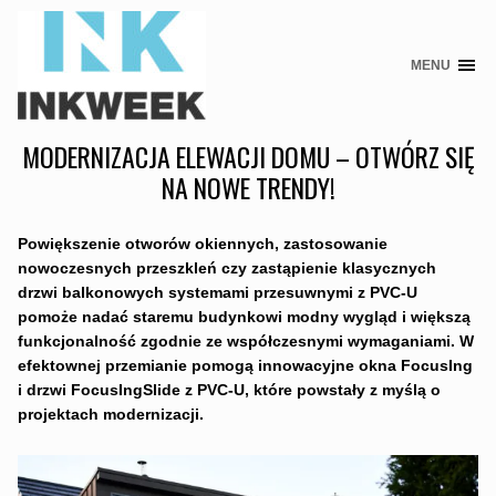
MENU
Skip
to
content
MODERNIZACJA ELEWACJI DOMU – OTWÓRZ SIĘ
NA NOWE TRENDY!
Powiększenie otworów okiennych, zastosowanie
nowoczesnych przeszkleń czy zastąpienie klasycznych
drzwi balkonowych systemami przesuwnymi z PVC-U
pomoże nadać staremu budynkowi modny wygląd i większą
funkcjonalność zgodnie ze współczesnymi wymaganiami. W
efektownej przemianie pomogą innowacyjne okna FocusIng
i drzwi FocusIngSlide z PVC-U, które powstały z myślą o
projektach modernizacji.