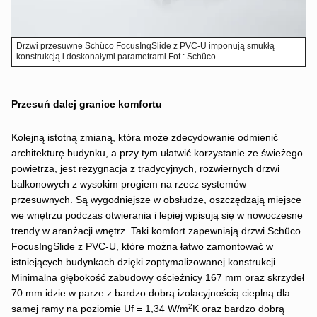
Drzwi przesuwne Schüco FocusIngSlide z PVC‑U imponują smukłą
konstrukcją i doskonałymi parametrami.Fot.: Schüco
Przesuń dalej granice komfortu
Kolejną istotną zmianą, która może zdecydowanie odmienić
architekturę budynku, a przy tym ułatwić korzystanie ze świeżego
powietrza, jest rezygnacja z tradycyjnych, rozwiernych drzwi
balkonowych z wysokim progiem na rzecz systemów
przesuwnych. Są wygodniejsze w obsłudze, oszczędzają miejsce
we wnętrzu podczas otwierania i lepiej wpisują się w nowoczesne
trendy w aranżacji wnętrz. Taki komfort zapewniają drzwi Schüco
FocusIngSlide z PVC‑U, które można łatwo zamontować w
istniejących budynkach dzięki zoptymalizowanej konstrukcji.
Minimalna głębokość zabudowy ościeżnicy 167 mm oraz skrzydeł
70 mm idzie w parze z bardzo dobrą izolacyjnością cieplną dla
2
samej ramy na poziomie Uf = 1,34 W/m
K oraz bardzo dobrą