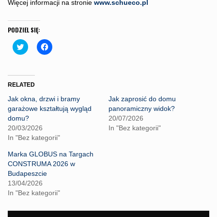
Więcej informacji na stronie
www.schueco.pl
PODZIEL SIĘ:
C
C
l
l
i
i
c
c
k
k
t
t
o
o
RELATED
s
s
h
h
Jak okna, drzwi i bramy
Jak zaprosić do domu
a
a
r
r
garażowe kształtują wygląd
panoramiczny widok?
e
e
domu?
20/07/2026
o
o
n
n
20/03/2026
In "Bez kategorii"
T
F
In "Bez kategorii"
w
a
i
c
t
e
Marka GLOBUS na Targach
t
b
CONSTRUMA 2026 w
e
o
r
o
Budapeszcie
(
k
13/04/2026
O
(
p
O
In "Bez kategorii"
e
p
n
e
s
n
i
s