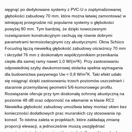
sięgnąć po dedykowane systemy z PVC‑U o zoptymalizowanej
głębokości zabudowy 70 mm, które można łatwiej zamontować w
istniejącej przegrodzie niż popularne systemy o głębokości
powyżej 80 mm. Tym bardziej, że dzięki nowoczesnym
rozwiązaniom konstrukcyjnym cechują się równie dobrymi
parametrami termoizolacyjnymi czy akustycznymi. Okna Schüco
FocusIng łączą niewielką głębokość zabudowy ościeżnicy 70 mm
i skrzydeł 76 mm z doskonałym współczynnikiem przenikania
ciepła dla samej ramy nawet 1,0 W/(m²K). Przy zastosowaniu
odpowiedniej szyby dwukomorowej stolarka spełnia wymagania
2
dla budownictwa pasywnego Uw < 0,8 W/m
K. Taki efekt udało
się osiągnąć dzięki zastosowaniu trzech poziomów uszczelnień i
starannie przemyślanej geometrii 5/6-komorowego profilu.
Rozwiązanie oferuje przy tym doskonałą ochronę akustyczną na
poziomie 48 dB oraz odporność na włamanie w klasie RC2.
Niewielka głębokość zabudowy umożliwia łatwy montaż okien bez
konieczności dodatkowych prac murarskich czy stosowania np.
konsol. To istotna zaleta w projektach, które zakładają zmianę
proporcji elewacji, a jednocześnie muszą uwzględniać