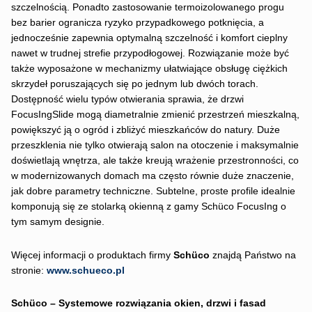
szczelnością. Ponadto zastosowanie termoizolowanego progu
bez barier ogranicza ryzyko przypadkowego potknięcia, a
jednocześnie zapewnia optymalną szczelność i komfort cieplny
nawet w trudnej strefie przypodłogowej. Rozwiązanie może być
także wyposażone w mechanizmy ułatwiające obsługę ciężkich
skrzydeł poruszających się po jednym lub dwóch torach.
Dostępność wielu typów otwierania sprawia, że drzwi
FocusIngSlide mogą diametralnie zmienić przestrzeń mieszkalną,
powiększyć ją o ogród i zbliżyć mieszkańców do natury. Duże
przeszklenia nie tylko otwierają salon na otoczenie i maksymalnie
doświetlają wnętrza, ale także kreują wrażenie przestronności, co
w modernizowanych domach ma często równie duże znaczenie,
jak dobre parametry techniczne. Subtelne, proste profile idealnie
komponują się ze stolarką okienną z gamy Schüco FocusIng o
tym samym designie.
Więcej informacji o produktach firmy
Schüco
znajdą Państwo na
stronie:
www.schueco.pl
Schüco – Systemowe rozwiązania okien, drzwi i fasad