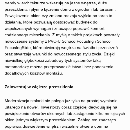
trendy w architekturze wskazują na jasne wnętrza, duże
przeszklenia i płynne łączenie domu z ogrodem lub tarasem.
Powiększenie okien czy zmiana rodzaju wyjścia na taras to
działania, które pozwalają dostosować budynek do
współczesnych wymagań i znacząco poprawić komfort
codziennego mieszkania. Z myślą o takich projektach powstały
nowoczesne systemy z PVC-U Schüco FocusIng i Schüco
FocusIngSlide, które otwierają wnętrza na światło i przestrzeń
oraz stwarzają warunki do nowoczesnego stylu życia. Dzięki
niewielkiej głębokości zabudowy tych systemów taką
metamorfozę można przeprowadzić łatwo i bez ponoszenia
dodatkowych kosztów montażu.
Zainwestuj w większe przeszklenia
Modernizacja stolarki nie polega już tylko na prostej wymianie
„starego na nowe”. Inwestorzy coraz częściej decydują się na
powiększenie otworów okiennych lub zastąpienie kilku mniejszych
okien jednym większym przeszkleniem. Zabieg ten znacząco
poprawia doświetlenie wnętrz i wizualnie otwiera dom na