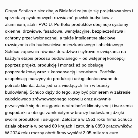
Grupa Schüco z siedzibą w Bielefeld zajmuje się projektowaniem i
sprzedażą systemowych rozwiązań powłok budynków z
aluminium, stali i PVC-U. Portfolio produktów obejmuje systemy
okienne, drzwiowe, fasadowe, wentylacyjne, bezpieczeństwa i
ochrony przeciwsłonecznej, a także inteligentne sieciowe
rozwiązania dla budownictwa mieszkaniowego i obiektowego.
Schüco zapewnia również doradztwo i cyfrowe rozwiązania na
każdym etapie procesu budowlanego – od wstępnej koncepcji,
poprzez projekt, produkcję i montaż aż po obsługę
posprzedażową wraz z konserwacją i serwisem. Portfolio
uzupełniają maszyny do produkcji i usługi dostosowane do
potrzeb klienta. Jako jedna z wiodących firm w branży
budowlanej, Schüco dąży do tego, aby być pionierem w zakresie
całościowego zrównoważonego rozwoju oraz aktywnie
przyczyniać się do osiągania neutralności klimatycznej i tworzenia
gospodarki o obiegu zamkniętym w branży budowlanej dzięki
swoim produktom i usługom. Założona w 1951 roku firma Schüco
działa obecnie w ponad 80 krajach i zatrudnia 6850 pracowników.
W 2024 roku roczny obrót firmy wyniósł 2,05 miliarda euro.