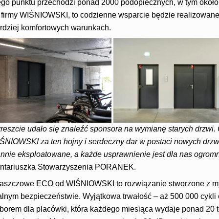
tego punktu przechodzi ponad 2000 podopiecznych, w tym około 
firmy WIŚNIOWSKI, to codzienne wsparcie będzie realizowane
ardziej komfortowych warunkach.
wreszcie udało się znaleźć sponsora na wymianę starych drzwi.
ŚNIOWSKI za ten hojny i serdeczny dar w postaci nowych drzw
tannie eksploatowane, a każde usprawnienie jest dla nas ogro
ontariuszka Stowarzyszenia PORANEK.
łaszczowe ECO od WIŚNIOWSKI to rozwiązanie stworzone z my
alnym bezpieczeństwie. Wyjątkowa trwałość – aż 500 000 cykli 
yborem dla placówki, która każdego miesiąca wydaje ponad 20 