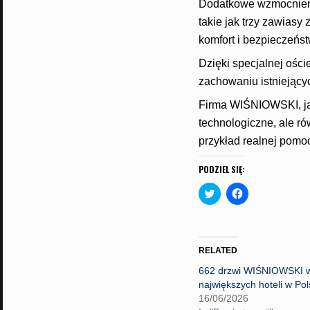
Dodatkowe wzmocnienia
takie jak trzy zawias
komfort i bezpieczeńs
Dzięki specjalnej ości
zachowaniu istniejący
Firma WIŚNIOWSKI, jak
technologiczne, ale ró
przykład realnej pomoc
PODZIEL SIĘ:
C
C
l
l
i
i
c
c
k
k
t
t
o
o
RELATED
s
s
h
h
662 drzwi WIŚNIOWSKI w
a
a
r
r
największych hoteli w Po
e
e
16/06/2026
o
o
n
n