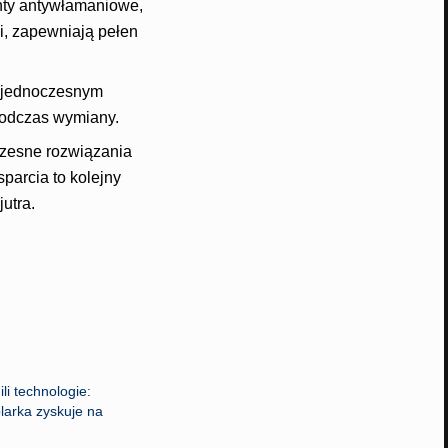
nty antywłamaniowe,
i, zapewniają pełen
y jednoczesnym
podczas wymiany.
czesne rozwiązania
parcia to kolejny
utra.
li technologie:
larka zyskuje na