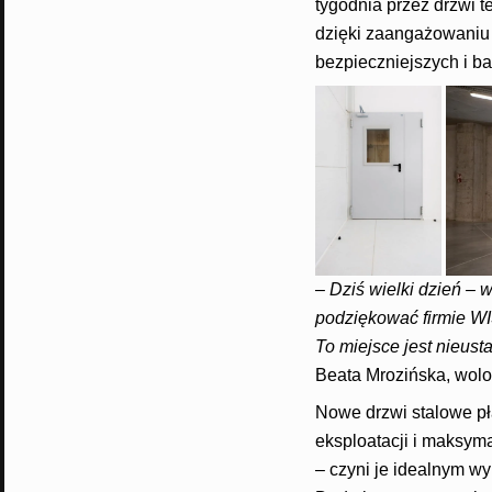
tygodnia przez drzwi 
dzięki zaangażowaniu 
bezpieczniejszych i b
–
Dziś wielki dzień – 
podziękować firmie WI
To miejsce jest nieus
Beata Mrozińska, wol
Nowe drzwi stalowe p
eksploatacji i maksym
– czyni je idealnym w