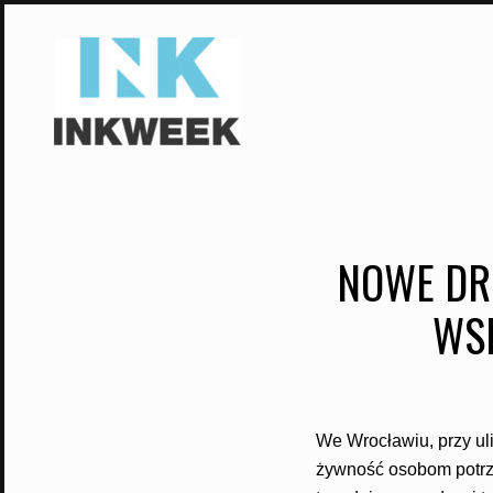
Skip
to
content
NOWE DR
WS
We Wrocławiu, przy ul
żywność osobom potr