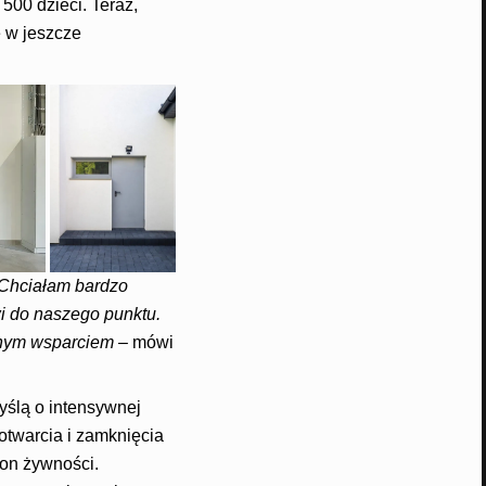
500 dzieci. Teraz,
 w jeszcze
 Chciałam bardzo
i do naszego punktu.
mnym wsparciem
– mówi
ślą o intensywnej
otwarcia i zamknięcia
ton żywności.