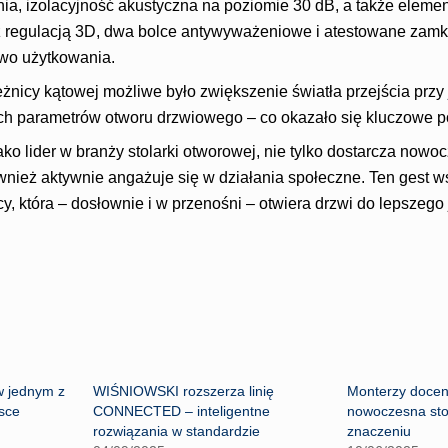
, izolacyjność akustyczna na poziomie 30 dB, a także eleme
y z regulacją 3D, dwa bolce antywyważeniowe i atestowane zamk
two użytkowania.
eżnicy kątowej możliwe było zwiększenie światła przejścia prz
ch parametrów otworu drzwiowego – co okazało się kluczowe 
o lider w branży stolarki otworowej, nie tylko dostarcza nowo
wnież aktywnie angażuje się w działania społeczne. Ten gest ws
y, która – dosłownie i w przenośni – otwiera drzwi do lepszego j
 jednym z
WIŚNIOWSKI rozszerza linię
Monterzy doceni
lsce
CONNECTED – inteligentne
nowoczesna sto
rozwiązania w standardzie
znaczeniu