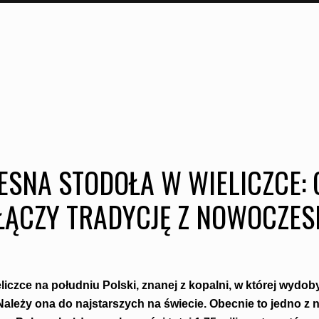
SNA STODOŁA W WIELICZCE: 
ŁĄCZY TRADYCJĘ Z NOWOCZES
iczce na południu Polski, znanej z kopalni, w której wydob
ależy ona do najstarszych na świecie. Obecnie to jedno z n