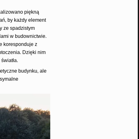
okalizowano piękną
rań, by każdy element
ły ze spadzistym
ndami w budownictwie.
e koresponduje z
toczenia. Dzięki nim
światła.
tetyczne budynku, ale
ksymalne