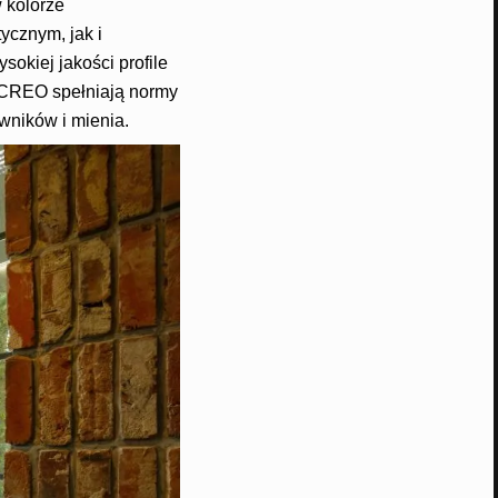
 kolorze
ycznym, jak i
okiej jakości profile
 CREO spełniają normy
ników i mienia.