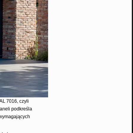
L 7016, czyli
aneli podkreśla
j wymagających