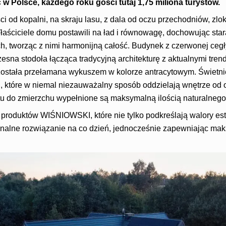
w Polsce, każdego roku gości tutaj 1,75 miliona turystów.
ci od kopalni, na skraju lasu, z dala od oczu przechodniów, zl
Właściciele domu postawili na ład i równowagę, dochowując sta
h, tworząc z nimi harmonijną całość. Budynek z czerwonej ceg
esna stodoła łącząca tradycyjną architekturę z aktualnymi tre
została przełamana wykuszem w kolorze antracytowym. Świetni
, które w niemal niezauważalny sposób oddzielają wnętrze od o
u do zmierzchu wypełnione są maksymalną ilością naturalnego 
 produktów WIŚNIOWSKI, które nie tylko podkreślają walory es
onalne rozwiązanie na co dzień, jednocześnie zapewniając ma