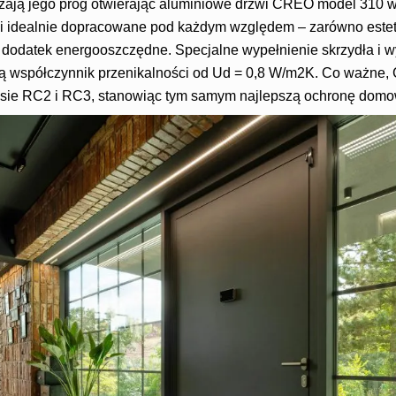
ają jego próg otwierając aluminiowe drzwi CREO model 310 w
i idealnie dopracowane pod każdym względem – zarówno estet
dodatek energooszczędne. Specjalne wypełnienie skrzydła i wys
ą współczynnik przenikalności od Ud = 0,8 W/m2K. Co ważne,
sie RC2 i RC3, stanowiąc tym samym najlepszą ochronę domow