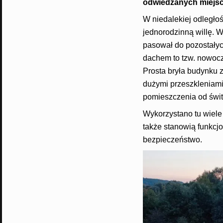
odwiedzanych miejsc 
W niedalekiej odległoś
jednorodzinną willę. 
pasował do pozostałyc
dachem to tzw. nowocz
Prosta bryła budynku 
dużymi przeszkleniami
pomieszczenia od świt
Wykorzystano tu wiele
także stanowią funkcj
bezpieczeństwo.