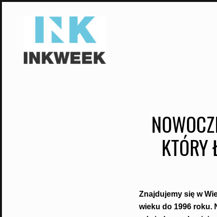
Skip
to
content
NOWOCZE
KTÓRY 
Znajdujemy się w Wiel
wieku do 1996 roku. N