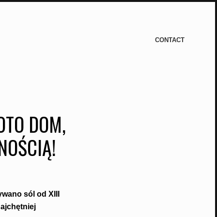
CONTACT
OTO DOM,
NOŚCIĄ!
ywano sól od XIII
ajchętniej