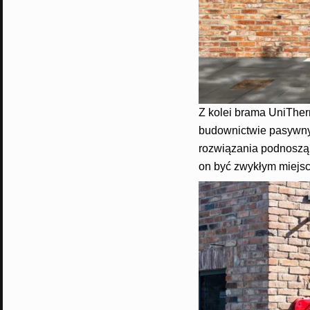
Z kolei brama UniThe
budownictwie pasywny
rozwiązania podnoszą 
on być zwykłym miej