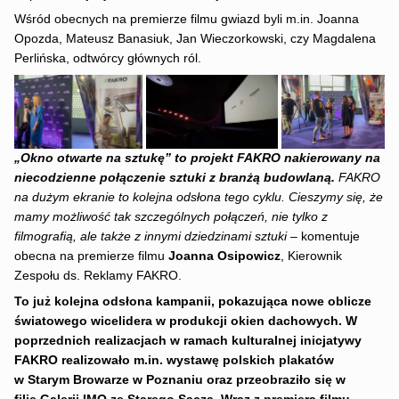
Wśród obecnych na premierze filmu gwiazd byli m.in. Joanna
Opozda, Mateusz Banasiuk, Jan Wieczorkowski, czy Magdalena
Perlińska, odtwórcy głównych ról.
„Okno otwarte na sztukę” to projekt FAKRO nakierowany na
niecodzienne połączenie sztuki z branżą budowlaną.
FAKRO
na dużym ekranie to kolejna odsłona tego cyklu. Cieszymy się, że
mamy możliwość tak szczególnych połączeń, nie tylko z
filmografią, ale także z innymi dziedzinami sztuki
– komentuje
obecna na premierze filmu
Joanna Osipowicz
, Kierownik
Zespołu ds. Reklamy FAKRO.
To już kolejna odsłona kampanii, pokazująca nowe oblicze
światowego wicelidera w produkcji okien dachowych.
W
poprzednich realizacjach w ramach kulturalnej inicjatywy
FAKRO realizowało m.in. wystawę polskich plakatów
w Starym Browarze w Poznaniu oraz przeobraziło się w