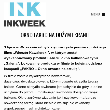
MENU
Skip
to
content
OKNO FAKRO NA DUŻYM EKRANIE
3 lipca w Warszawie odbyła się uroczysta premiera polskiego
filmu „Wieczór Kawalerski”, w którym został
wyeksponowany produkt FAKRO, okno balkonowe typu
„Galeria”. Lokowanie produktu w filmie to kolejna odsłona
kampanii „FAKRO – Okno otwarte na sztukę”.
W filmie zostało wykorzystane nowatorskie,
duże
okno
dwuskrzydłowe, w którym otwarte skrzydła tworzą
balkon. Górne skrzydło otwierane jest uchylnie do góry, a dolne
uchylane do przodu umożliwiając swobodny dostęp do wnęki
balkonu. Okno zarówno wizualnie jak i użytkowo ma bardzo
nowoczesną formę, która idealnie wpisuje się w kanony
współczesnej myśli architektonicznej.