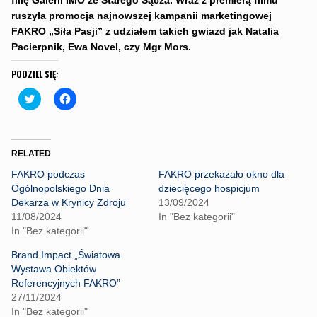
filię Galerii IMO ze Starego Sącza
.
Wraz z premierą filmu
ruszyła promocja najnowszej kampanii marketingowej
FAKRO „Siła Pasji” z udziałem takich gwiazd jak Natalia
Pacierpnik, Ewa Novel, czy Mgr Mors.
PODZIEL SIĘ:
C
C
l
l
i
i
c
c
k
k
t
t
o
o
RELATED
s
s
h
h
FAKRO podczas
FAKRO przekazało okno dla
a
a
r
r
Ogólnopolskiego Dnia
dziecięcego hospicjum
e
e
Dekarza w Krynicy Zdroju
13/09/2024
o
o
n
n
11/08/2024
In "Bez kategorii"
T
F
In "Bez kategorii"
w
a
i
c
t
e
Brand Impact „Światowa
t
b
Wystawa Obiektów
e
o
r
o
Referencyjnych FAKRO”
(
k
27/11/2024
O
(
p
O
In "Bez kategorii"