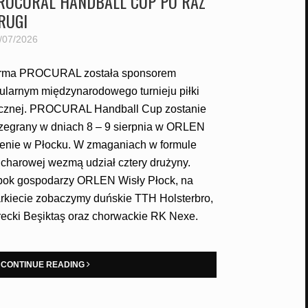
ROCURAL HANDBALL CUP PO RAZ
RUGI
/07/2026
rma PROCURAL została sponsorem
tularnym międzynarodowego turnieju piłki
cznej. PROCURAL Handball Cup zostanie
zegrany w dniach 8 – 9 sierpnia w ORLEN
enie w Płocku. W zmaganiach w formule
charowej wezmą udział cztery drużyny.
ok gospodarzy ORLEN Wisły Płock, na
rkiecie zobaczymy duńskie TTH Holsterbro,
recki Beşiktaş oraz chorwackie RK Nexe.
CONTINUE READING