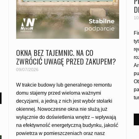
P
D
10
Fi
ty
rę
OKNA BEZ TAJEMNIC. NA CO
ro
ZWRÓCIĆ UWAGĘ PRZED ZAKUPEM?
Ar
09/07/2026
pu
Ob
W trakcie budowy lub generalnego remontu
pa
domu stajemy przed wieloma ważnymi
tu
decyzjami, a jedną z nich jest wybór stolarki
okiennej. Nowoczesne okna nie służą już
wyłącznie do doświetlenia wnętrz – wpływają
na efektywność energetyczną budynku, jakość
powietrza w pomieszczeniach oraz nasz