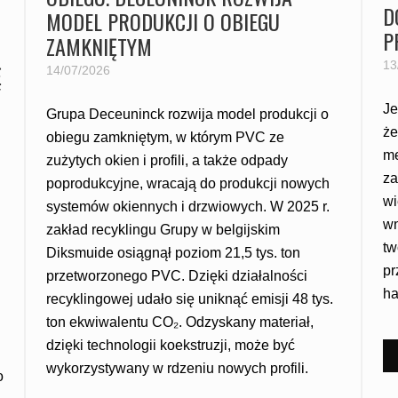
D
MODEL PRODUKCJI O OBIEGU
P
ZAMKNIĘTYM
13
Ę
14/07/2026
Je
Grupa Deceuninck rozwija model produkcji o
że
obiegu zamkniętym, w którym PVC ze
me
zużytych okien i profili, a także odpady
za
poprodukcyjne, wracają do produkcji nowych
wi
systemów okiennych i drzwiowych. W 2025 r.
wn
zakład recyklingu Grupy w belgijskim
tw
Diksmuide osiągnął poziom 21,5 tys. ton
pr
przetworzonego PVC. Dzięki działalności
ha
recyklingowej udało się uniknąć emisji 48 tys.
ton ekwiwalentu CO₂. Odzyskany materiał,
dzięki technologii koekstruzji, może być
wykorzystywany w rdzeniu nowych profili.
o