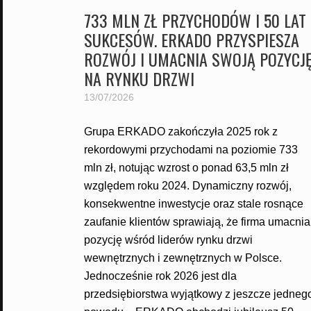
733 MLN ZŁ PRZYCHODÓW I 50 LAT
SUKCESÓW. ERKADO PRZYSPIESZA
ROZWÓJ I UMACNIA SWOJĄ POZYCJ
NA RYNKU DRZWI
13/07/2026
Grupa ERKADO zakończyła 2025 rok z
rekordowymi przychodami na poziomie 733
mln zł, notując wzrost o ponad 63,5 mln zł
względem roku 2024. Dynamiczny rozwój,
konsekwentne inwestycje oraz stale rosnące
zaufanie klientów sprawiają, że firma umacnia
pozycję wśród liderów rynku drzwi
wewnętrznych i zewnętrznych w Polsce.
Jednocześnie rok 2026 jest dla
przedsiębiorstwa wyjątkowy z jeszcze jedneg