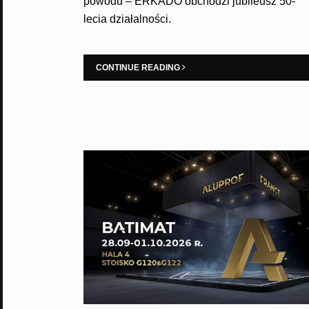
powodu – ERKADO obchodzi jubileusz 50-
lecia działalności.
CONTINUE READING