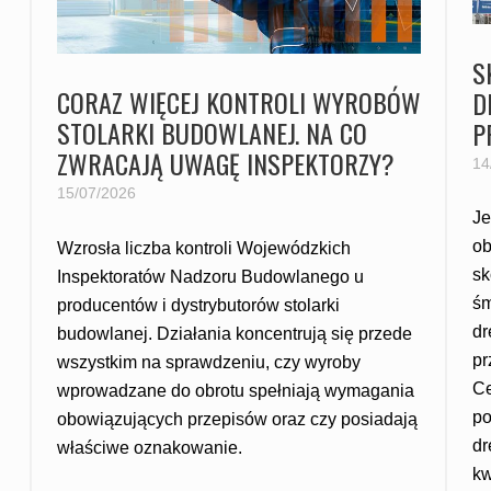
S
CORAZ WIĘCEJ KONTROLI WYROBÓW
D
STOLARKI BUDOWLANEJ. NA CO
P
ZWRACAJĄ UWAGĘ INSPEKTORZY?
14
15/07/2026
Je
ob
Wzrosła liczba kontroli Wojewódzkich
sk
Inspektoratów Nadzoru Budowlanego u
śm
producentów i dystrybutorów stolarki
dr
budowlanej. Działania koncentrują się przede
pr
wszystkim na sprawdzeniu, czy wyroby
Ce
wprowadzane do obrotu spełniają wymagania
po
obowiązujących przepisów oraz czy posiadają
dr
właściwe oznakowanie.
kw