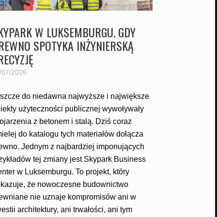
KYPARK W LUKSEMBURGU. GDY
REWNO SPOTYKA INŻYNIERSKĄ
RECYZJĘ
/07/2026
szcze do niedawna najwyższe i największe
iekty użyteczności publicznej wywoływały
ojarzenia z betonem i stalą. Dziś coraz
ielej do katalogu tych materiałów dołącza
ewno. Jednym z najbardziej imponujących
zykładów tej zmiany jest Skypark Business
nter w Luksemburgu. To projekt, który
kazuje, że nowoczesne budownictwo
ewniane nie uznaje kompromisów ani w
estii architektury, ani trwałości, ani tym