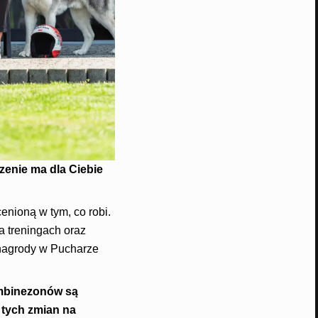
enie ma dla Ciebie
cenioną w tym, co robi.
a treningach oraz
 nagrody w Pucharze
ombinezonów są
 tych zmian na