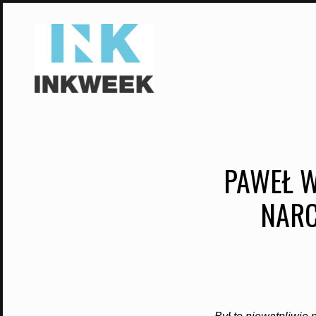
Skip
to
content
PAWEŁ W
NARC