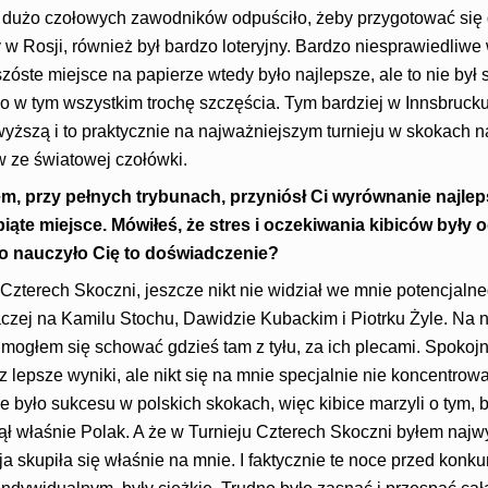
e dużo czołowych zawodników odpuściło, żeby przygotować się 
w Rosji, również był bardzo loteryjny. Bardzo niesprawiedliwe 
zóste miejsce na papierze wtedy było najlepsze, ale to nie był s
o w tym wszystkim trochę szczęścia. Tym bardziej w Innsbrucku
yższą i to praktycznie na najważniejszym turnieju w skokach na
 ze światowej czołówki.
, przy pełnych trybunach, przyniósł Ci wyrównanie najle
iąte miejsce. Mówiłeś, że stres i oczekiwania kibiców były 
go nauczyło Cię to doświadczenie?​
Czterech Skoczni, jeszcze nikt nie widział we mnie potencjalneg
aczej na Kamilu Stochu, Dawidzie Kubackim i Piotrku Żyle. Na ni
 mogłem się schować gdzieś tam z tyłu, za ich plecami. Spokoj
z lepsze wyniki, ale nikt się na mnie specjalnie nie koncentrowa
e było sukcesu w polskich skokach, więc kibice marzyli o tym, b
ął właśnie Polak. A że w Turnieju Czterech Skoczni byłem naj
esja skupiła się właśnie na mnie. I faktycznie te noce przed ko