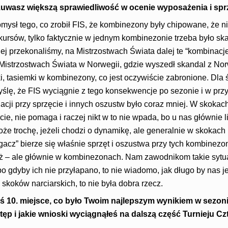
czuwasz większą sprawiedliwość w ocenie wyposażenia i spr
mysł tego, co zrobił FIS, że kombinezony były chipowane, że n
ursów, tylko faktycznie w jednym kombinezonie trzeba było ska
niej przekonaliśmy, na Mistrzostwach Świata dalej te “kombinac
 Mistrzostwach Świata w Norwegii, gdzie wyszedł skandal z Nor
i, tasiemki w kombinezony, co jest oczywiście zabronione. Dla 
ślę, że FIS wyciągnie z tego konsekwencje po sezonie i w przy
acji przy sprzęcie i innych oszustw było coraz mniej. W skoka
cie, nie pomaga i raczej nikt w to nie wpada, bo u nas głównie li
że trochę, jeżeli chodzi o dynamikę, ale generalnie w skokach
gacz” bierze się właśnie sprzęt i oszustwa przy tych kombinezo
eż – ale głównie w kombinezonach. Nam zawodnikom takie sytu
bo gdyby ich nie przyłapano, to nie wiadomo, jak długo by nas j
 skoków narciarskich, to nie była dobra rzecz.
eś 10. miejsce, co było Twoim najlepszym wynikiem w sezo
tęp i jakie wnioski wyciągnąłeś na dalszą część Turnieju C