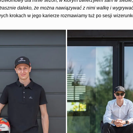
przełomowy dla mnie sezon, w którym uwierzyłem sam w siebie, ż
 strasznie daleko, że można nawiązywać z nimi walkę i wygrywa
ch krokach w jego karierze rozmawiamy tuż po sesji wizerunk