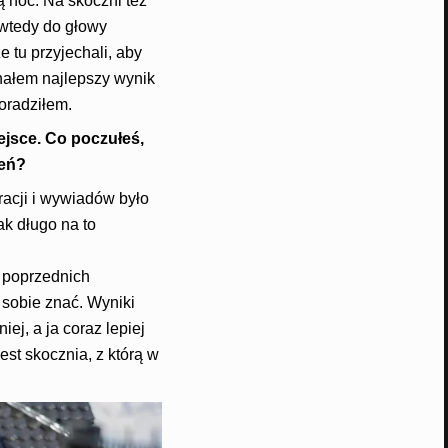
ą noc. Na skoczni też
e wtedy do głowy
e tu przyjechali, aby
nałem najlepszy wynik
oradziłem.
ejsce. Co poczułeś,
zeń?
racji i wywiadów było
ak długo na to
 poprzednich
 sobie znać. Wyniki
ej, a ja coraz lepiej
est skocznia, z którą w