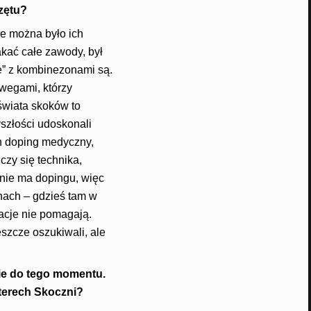
zętu?
​
ie można było ich
kać całe zawody, był
je” z kombinezonami są.
wegami, którzy
świata skoków to
szłości udoskonali
ch doping medyczny,
czy się technika,
 nie ma dopingu, więc
nach – gdzieś tam w
acje nie pomagają.
eszcze oszukiwali, ale
nie do tego momentu.
zterech Skoczni?