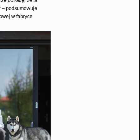
e potrafię, że ta
ć
–
podsumowuje
owej w fabryce