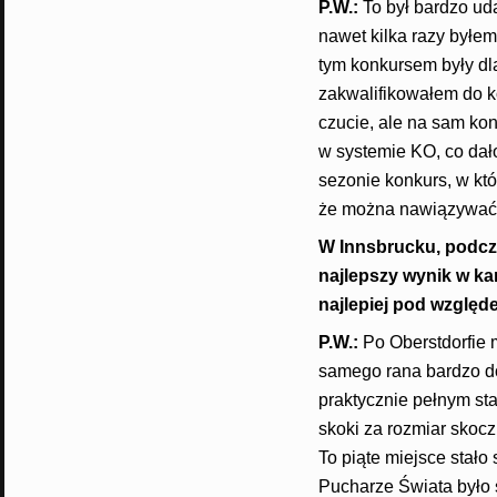
​P.W.:
To był bardzo ud
nawet kilka razy byłem
tym konkursem były dla
zakwalifikowałem do k
czucie, ale na sam ko
w systemie KO, co dał
sezonie konkurs, w któ
że można nawiązywać 
W Innsbrucku, podcza
najlepszy wynik w ka
najlepiej pod wzglę
P.W.:
Po Oberstdorfie 
samego rana bardzo dob
praktycznie pełnym st
skoki za rozmiar skocz
To piąte miejsce stał
Pucharze Świata było s