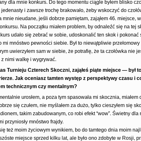
any dla mnie konkurs. Do tego momentu ciągle byłem blisko czoł
 jedenasty i zawsze trochę brakowało, żeby wskoczyć do czołów
 mnie nieudane, jeśli dobrze pamiętam, zająłem 46. miejsce, w
onkursu. Na początku miałem problem, by odnaleźć się na tej s
nkurs udało się zebrać w sobie, udoskonalić ten skok i pokona
o mi mnóstwo pewności siebie. Był to niewątpliwie przełomowy
rym uwierzyłem sam w siebie, że potrafię, że ta czołówka nie jes
z nimi walkę i wygrywać.
s Turnieju Czterech Skoczni, zająłeś piąte miejsce — był 
rierze. Jak oceniasz tamten występ z perspektywy czasu i c
dem technicznym czy mentalnym?​
mentalnie urosłem, a poza tym spasowała mi skocznia, miałem d
rze się czułem, nie myślałem za dużo, tylko cieszyłem się sko
adionem, takim zabudowanym, co robi efekt “wow”. Świetny dla 
ni przyniosły mnóstwo frajdy.
o się też moim życiowym wynikiem, bo do tamtego dnia moim naj
zóste miejsce sprzed kilku lat, ale było ono zdobyte w Rosji, 