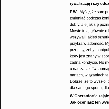
rywalizację i czy od
P.W.:
Myślę, że sam po
zmieniać podczas konk
dobry, ale jak się póź
Mówię tutaj głównie o
wszywali jakieś sznurk
przykra wiadomość. My
przepisy, żeby manipul
który jest znany w spor
żadna kondycja. No mo
u nas za taki “wspoma
nartach, wiązaniach t
Dobrze, że to wyszło, 
dla samego sportu, dla
W Oberstdorfie zajął
Jak oceniasz ten wys