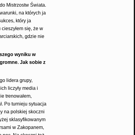
do Mistrzostw Świata.
warunki, na których ja
ukces, który ja
 cieszyłem się, że w
rciarskich, gdzie nie
pszego wyniku w
ogromne. Jak sobie z
o lidera grupy,
ch liczyły media i
nie trenowałem,
ł. Po turnieju sytuacja
y na polskiej skoczni
wyżej sklasyfikowanym
nkursami w Zakopanem,