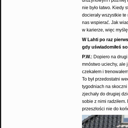
drużynowym i później i
nie było łatwo. Kiedy 
docierały wszystkie te 
nas wspierać. Jak wia
w karierze, więc myśl
W Lahti po raz pierw
gdy uświadomiłeś sob
P.W.:
Dopiero na drugi
mnóstwo uciechy, ale j
czekałem i trenował
To był przedostatni w
tygodniach na skoczni
zjechały do drugiej dzi
sobie z nimi radziłem.
przeszłości nie do koń