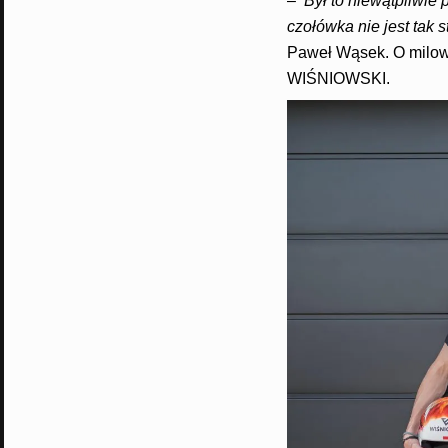
–
Był to niewątpliwie 
czołówka nie jest tak
Paweł Wąsek. O milowy
WIŚNIOWSKI.