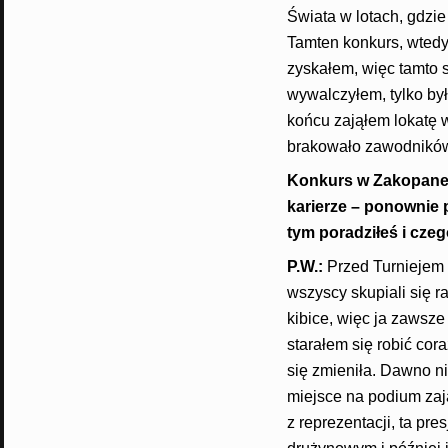
Świata w lotach, gdzi
Tamten konkurs, wtedy 
zyskałem, więc tamto s
wywalczyłem, tylko był
końcu zająłem lokatę w
brakowało zawodników
Konkurs w Zakopanem
karierze – ponownie p
tym poradziłeś i cze
P.W.:
Przed Turniejem 
wszyscy skupiali się r
kibice, więc ja zawsze
starałem się robić cora
się zmieniła. Dawno ni
miejsce na podium zaj
z reprezentacji, ta pr