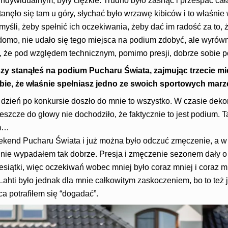
ndywidualnym, były ciężkie. Trudno było zasnąć i przespać cał
stanęło się tam u góry, słychać było wrzawę kibiców i to właśni
myśli, żeby spełnić ich oczekiwania, żeby dać im radość za to, ż
domo, nie udało się tego miejsca na podium zdobyć, ale wyrów
ę, że pod względem technicznym, pomimo presji, dobrze sobie p
szy stanąłeś na podium Pucharu Świata, zajmując trzecie mi
ie, że właśnie spełniasz jedno ze swoich sportowych mar
 dzień po konkursie doszło do mnie to wszystko. W czasie deko
eszcze do głowy nie dochodziło, że faktycznie to jest podium. T
em…
eekend Pucharu Świata i już można było odczuć zmęczenie, a w
 nie wypadałem tak dobrze. Presja i zmęczenie sezonem dały o
esiątki, więc oczekiwań wobec mniej było coraz mniej i coraz mni
 Lahti było jednak dla mnie całkowitym zaskoczeniem, bo to też j
ca potrafiłem się “dogadać”.