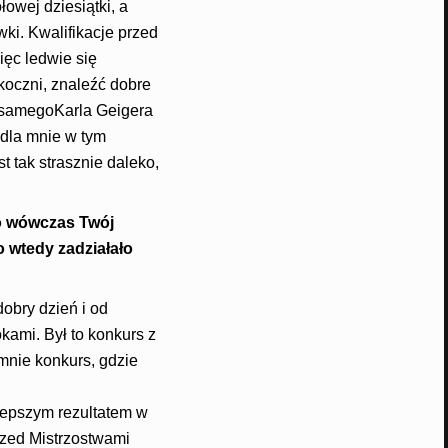
owej dziesiątki, a
ki. Kwalifikacje przed
ięc ledwie się
koczni, znaleźć dobre
ć samegoKarla Geigera
 dla mnie w tym
t tak strasznie daleko,
to wówczas Twój
o wtedy zadziałało
obry dzień i od
kami. Był to konkurs z
mnie konkurs, gdzie
lepszym rezultatem w
przed Mistrzostwami