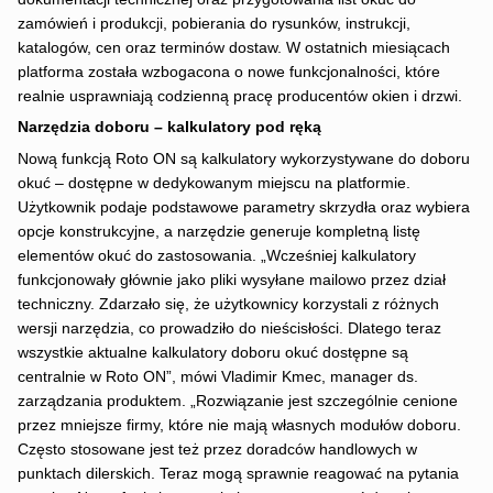
zamówień i produkcji, pobierania do rysunków, instrukcji,
katalogów, cen oraz terminów dostaw. W ostatnich miesiącach
platforma została wzbogacona o nowe funkcjonalności, które
realnie usprawniają codzienną pracę producentów okien i drzwi.
Narzędzia doboru – kalkulatory pod ręką
Nową funkcją Roto ON są kalkulatory wykorzystywane do doboru
okuć – dostępne w dedykowanym miejscu na platformie.
Użytkownik podaje podstawowe parametry skrzydła oraz wybiera
opcje konstrukcyjne, a narzędzie generuje kompletną listę
elementów okuć do zastosowania. „Wcześniej kalkulatory
funkcjonowały głównie jako pliki wysyłane mailowo przez dział
techniczny. Zdarzało się, że użytkownicy korzystali z różnych
wersji narzędzia, co prowadziło do nieścisłości. Dlatego teraz
wszystkie aktualne kalkulatory doboru okuć dostępne są
centralnie w Roto ON”, mówi Vladimir Kmec, manager ds.
zarządzania produktem. „Rozwiązanie jest szczególnie cenione
przez mniejsze firmy, które nie mają własnych modułów doboru.
Często stosowane jest też przez doradców handlowych w
punktach dilerskich. Teraz mogą sprawnie reagować na pytania