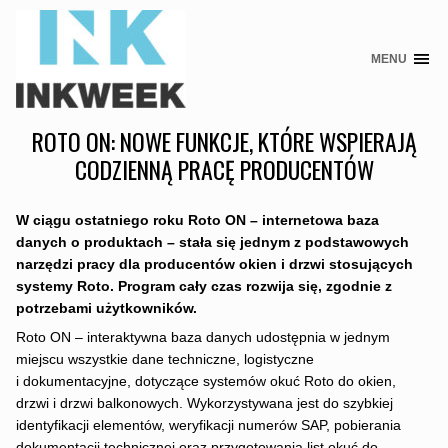
MENU
Skip
to
content
ROTO ON: NOWE FUNKCJE, KTÓRE WSPIERAJĄ
CODZIENNĄ PRACĘ PRODUCENTÓW
W ciągu ostatniego roku Roto ON – internetowa baza
danych o produktach – stała się jednym z podstawowych
narzędzi pracy dla producentów okien i drzwi stosujących
systemy Roto. Program cały czas rozwija się, zgodnie z
potrzebami użytkowników.
Roto ON – interaktywna baza danych udostępnia w jednym
miejscu wszystkie dane techniczne, logistyczne
i dokumentacyjne, dotyczące systemów okuć Roto do okien,
drzwi i drzwi balkonowych. Wykorzystywana jest do szybkiej
identyfikacji elementów, weryfikacji numerów SAP, pobierania
dokumentacji technicznej oraz przygotowania list okuć do