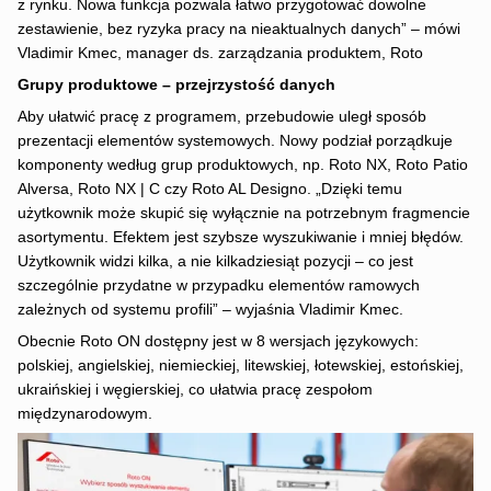
z rynku. Nowa funkcja pozwala łatwo przygotować dowolne
zestawienie, bez ryzyka pracy na nieaktualnych danych” – mówi
Vladimir Kmec, manager ds. zarządzania produktem, Roto
Grupy produktowe – przejrzystość danych
Aby ułatwić pracę z programem, przebudowie uległ sposób
prezentacji elementów systemowych. Nowy podział porządkuje
komponenty według grup produktowych, np. Roto NX, Roto Patio
Alversa, Roto NX | C czy Roto AL Designo. „Dzięki temu
użytkownik może skupić się wyłącznie na potrzebnym fragmencie
asortymentu. Efektem jest szybsze wyszukiwanie i mniej błędów.
Użytkownik widzi kilka, a nie kilkadziesiąt pozycji – co jest
szczególnie przydatne w przypadku elementów ramowych
zależnych od systemu profili” – wyjaśnia Vladimir Kmec.
Obecnie Roto ON dostępny jest w 8 wersjach językowych:
polskiej, angielskiej, niemieckiej, litewskiej, łotewskiej, estońskiej,
ukraińskiej i węgierskiej, co ułatwia pracę zespołom
międzynarodowym.