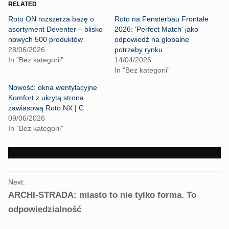
o
o
RELATED
s
s
h
h
Roto ON rozszerza bazę o
Roto na Fensterbau Frontale
a
a
r
r
asortyment Deventer – blisko
2026: ‘Perfect Match‘ jako
e
e
nowych 500 produktów
odpowiedź na globalne
o
o
n
n
28/06/2026
potrzeby rynku
T
F
In "Bez kategorii"
14/04/2026
w
a
i
c
In "Bez kategorii"
t
e
t
b
Nowość: okna wentylacyjne
e
o
r
o
Komfort z ukrytą strona
(
k
zawiasową Roto NX | C
O
(
p
O
09/06/2026
e
p
In "Bez kategorii"
n
e
s
n
i
s
n
i
n
n
e
n
w
e
PORTFOLIO
w
w
i
w
Next:
NAVIGATION
n
i
ARCHI-STRADA: miasto to nie tylko forma. To
d
n
o
d
w
o
odpowiedzialność
)
w
)