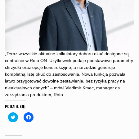
„Teraz wszystkie aktualne kalkulatory doboru okuć dostępne są
centralnie w Roto ON. Użytkownik podaje podstawowe parametry
skrzydła oraz opcje konstrukcyjne, a narzędzie generuje
kompletną listę okuć do zastosowania. Nowa funkcja pozwala
łatwo przygotować dowolne zestawienie, bez ryzyka pracy na
nieaktualnych danych” – mówi Vladimir Kmec, manager ds.
zarządzania produktem, Roto
PODZIEL SIĘ:
C
C
l
l
i
i
c
c
k
k
t
t