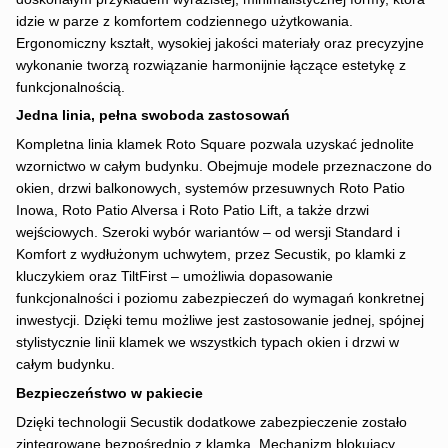
idzie w parze z komfortem codziennego użytkowania.
Ergonomiczny kształt, wysokiej jakości materiały oraz precyzyjne
wykonanie tworzą rozwiązanie harmonijnie łączące estetykę z
funkcjonalnością.
Jedna linia, pełna swoboda zastosowań
Kompletna linia klamek Roto Square pozwala uzyskać jednolite
wzornictwo w całym budynku. Obejmuje modele przeznaczone do
okien, drzwi balkonowych, systemów przesuwnych Roto Patio
Inowa, Roto Patio Alversa i Roto Patio Lift, a także drzwi
wejściowych. Szeroki wybór wariantów – od wersji Standard i
Komfort z wydłużonym uchwytem, przez Secustik, po klamki z
kluczykiem oraz TiltFirst – umożliwia dopasowanie
funkcjonalności i poziomu zabezpieczeń do wymagań konkretnej
inwestycji. Dzięki temu możliwe jest zastosowanie jednej, spójnej
stylistycznie linii klamek we wszystkich typach okien i drzwi w
całym budynku.
Bezpieczeństwo w pakiecie
Dzięki technologii Secustik dodatkowe zabezpieczenie zostało
zintegrowane bezpośrednio z klamką. Mechanizm blokujący