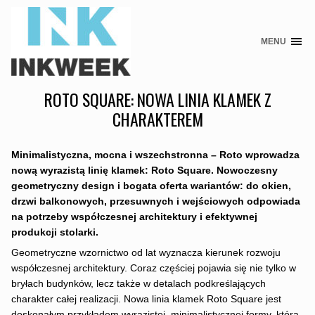
MENU
Skip
to
content
ROTO SQUARE: NOWA LINIA KLAMEK Z
CHARAKTEREM
Minimalistyczna, mocna i wszechstronna – Roto wprowadza
nową wyrazistą linię klamek: Roto Square. Nowoczesny
geometryczny design i bogata oferta wariantów: do okien,
drzwi balkonowych, przesuwnych i wejściowych odpowiada
na potrzeby współczesnej architektury i efektywnej
produkcji stolarki.
Geometryczne wzornictwo od lat wyznacza kierunek rozwoju
współczesnej architektury. Coraz częściej pojawia się nie tylko w
bryłach budynków, lecz także w detalach podkreślających
charakter całej realizacji. Nowa linia klamek Roto Square jest
doskonałym przykładem wyrazistej, minimalistycznej formy, która