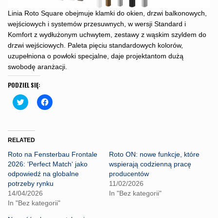
Linia Roto Square obejmuje klamki do okien, drzwi balkonowych,
wejściowych i systemów przesuwnych, w wersji Standard i
Komfort z wydłużonym uchwytem, zestawy z wąskim szyldem do
drzwi wejściowych. Paleta pięciu standardowych kolorów,
uzupełniona o powłoki specjalne, daje projektantom dużą
swobodę aranżacji.
PODZIEL SIĘ:
C
C
l
l
i
i
c
c
k
k
t
t
o
o
RELATED
s
s
h
h
Roto na Fensterbau Frontale
Roto ON: nowe funkcje, które
a
a
r
r
2026: ‘Perfect Match‘ jako
wspierają codzienną pracę
e
e
odpowiedź na globalne
producentów
o
o
n
n
potrzeby rynku
11/02/2026
T
F
14/04/2026
In "Bez kategorii"
w
a
i
c
In "Bez kategorii"
t
e
t
b