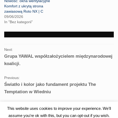
Nowość: okna wentylacyjne
e
o
r
o
Komfort z ukrytą strona
(
k
zawiasową Roto NX | C
O
(
p
O
09/06/2026
e
p
In "Bez kategorii"
n
e
s
n
i
s
n
i
n
n
e
n
w
e
PORTFOLIO
w
w
i
w
Next:
NAVIGATION
n
i
Grupa YAWAL współzałożycielem międzynarodowej
d
n
o
d
w
o
koalicji.
)
w
)
Previous:
Światło i kolor jako fundament projektu The
Temptation w Wiedniu
This website uses cookies to improve your experience. We'll
assume you're ok with this, but you can opt-out if you wish.