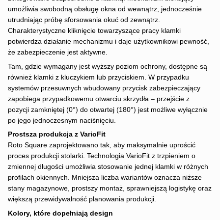
umożliwia swobodną obsługę okna od wewnątrz, jednocześnie
utrudniając próbę sforsowania okuć od zewnątrz.
Charakterystyczne kliknięcie towarzyszące pracy klamki
potwierdza działanie mechanizmu i daje użytkownikowi pewność,
że zabezpieczenie jest aktywne.
Tam, gdzie wymagany jest wyższy poziom ochrony, dostępne są
również klamki z kluczykiem lub przyciskiem. W przypadku
systemów przesuwnych wbudowany przycisk zabezpieczający
zapobiega przypadkowemu otwarciu skrzydła – przejście z
pozycji zamkniętej (0°) do otwartej (180°) jest możliwe wyłącznie
po jego jednoczesnym naciśnięciu.
Prostsza produkcja z VarioFit
Roto Square zaprojektowano tak, aby maksymalnie uprościć
proces produkcji stolarki. Technologia VarioFit z trzpieniem o
zmiennej długości umożliwia stosowanie jednej klamki w różnych
profilach okiennych. Mniejsza liczba wariantów oznacza niższe
stany magazynowe, prostszy montaż, sprawniejszą logistykę oraz
większą przewidywalność planowania produkcji.
Kolory, które dopełniają design