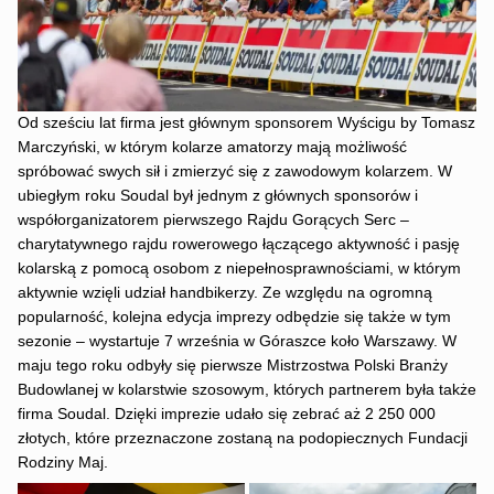
Od sześciu lat firma jest głównym sponsorem Wyścigu by Tomasz
Marczyński, w którym kolarze amatorzy mają możliwość
spróbować swych sił i zmierzyć się z zawodowym kolarzem. W
ubiegłym roku Soudal był jednym z głównych sponsorów i
współorganizatorem pierwszego Rajdu Gorących Serc –
charytatywnego rajdu rowerowego łączącego aktywność i pasję
kolarską z pomocą osobom z niepełnosprawnościami, w którym
aktywnie wzięli udział handbikerzy. Ze względu na ogromną
popularność, kolejna edycja imprezy odbędzie się także w tym
sezonie – wystartuje 7 września w Góraszce koło Warszawy. W
maju tego roku odbyły się pierwsze Mistrzostwa Polski Branży
Budowlanej w kolarstwie szosowym, których partnerem była także
firma Soudal. Dzięki imprezie udało się zebrać aż 2 250 000
złotych, które przeznaczone zostaną na podopiecznych Fundacji
Rodziny Maj.