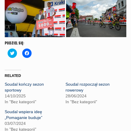
PODZIEL SIĘ:
C
C
l
l
i
i
c
c
k
k
t
t
o
o
RELATED
s
s
h
h
Soudal kończy sezon
Soudal rozpoczął sezon
a
a
r
r
sportowy
rowerowy
e
e
14/10/2025
28/06/2024
o
o
n
n
In "Bez kategorii"
In "Bez kategorii"
T
F
w
a
Soudal wspiera ideę
i
c
t
e
„Pomaganie buduje”
t
b
03/07/2024
e
o
r
o
In "Bez kategorii"