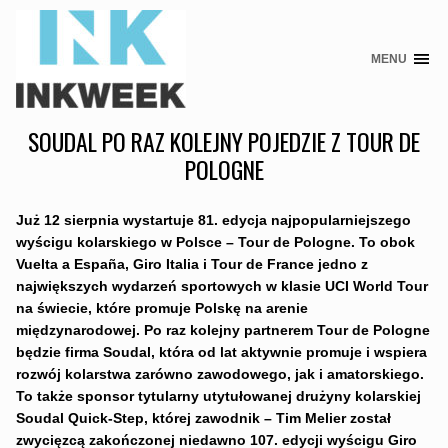
MENU
Skip
to
content
SOUDAL PO RAZ KOLEJNY POJEDZIE Z TOUR DE
POLOGNE
Już 12 sierpnia wystartuje 81. edycja najpopularniejszego
wyścigu kolarskiego w Polsce – Tour de Pologne. To obok
Vuelta a España, Giro Italia i Tour de France jedno z
największych wydarzeń sportowych w klasie UCI World Tour
na świecie, które promuje Polskę na arenie
międzynarodowej. Po raz kolejny partnerem Tour de Pologne
będzie firma Soudal, która od lat aktywnie promuje i wspiera
rozwój kolarstwa zarówno zawodowego, jak i amatorskiego.
To także sponsor tytularny utytułowanej drużyny kolarskiej
Soudal Quick-Step, której zawodnik – Tim Melier został
zwycięzcą zakończonej niedawno 107. edycji wyścigu Giro