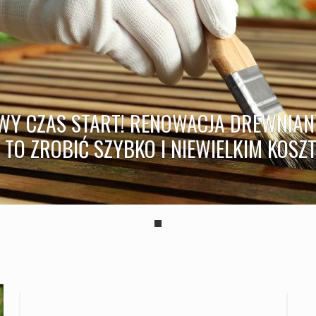
Y CZAS START! RENOWACJA DREWNIAN
 TO ZROBIĆ SZYBKO I NIEWIELKIM KOSZ