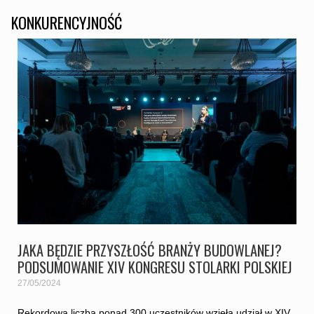
KONKURENCYJNOŚĆ
JAKA BĘDZIE PRZYSZŁOŚĆ BRANŻY BUDOWLANEJ?
PODSUMOWANIE XIV KONGRESU STOLARKI POLSKIEJ
27/05/2024
Rekordowa liczba ponad 300 uczestników wzięła udział w XIV