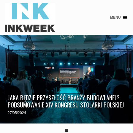
MENU
Skip
to
content
JAKA BĘDZIE PRZYSZŁOŚĆ BRANŻY BUDOWLANEJ?
PODSUMOWANIE XIV KONGRESU STOLARKI POLSKIEJ
27/05/2024