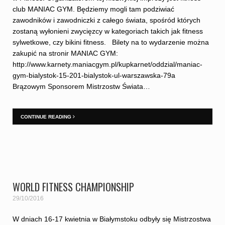
club MANIAC GYM. Będziemy mogli tam podziwiać
zawodników i zawodniczki z całego świata, spośród których
zostaną wyłonieni zwycięzcy w kategoriach takich jak fitness
sylwetkowe, czy bikini fitness. Bilety na to wydarzenie można
zakupić na stronir MANIAC GYM:
http://www.karnety.maniacgym.pl/kupkarnet/oddzial/maniac-
gym-bialystok-15-201-bialystok-ul-warszawska-79a
Brązowym Sponsorem Mistrzostw Świata…
CONTINUE READING
WORLD FITNESS CHAMPIONSHIP
29/10/2016
W dniach 16-17 kwietnia w Białymstoku odbyły się Mistrzostwa