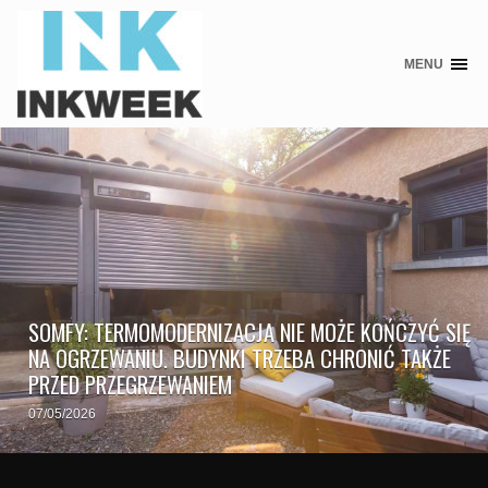
MENU
Skip
to
content
SOMFY: TERMOMODERNIZACJA NIE MOŻE KOŃCZYĆ SIĘ
NA OGRZEWANIU. BUDYNKI TRZEBA CHRONIĆ TAKŻE
PRZED PRZEGRZEWANIEM
07/05/2026