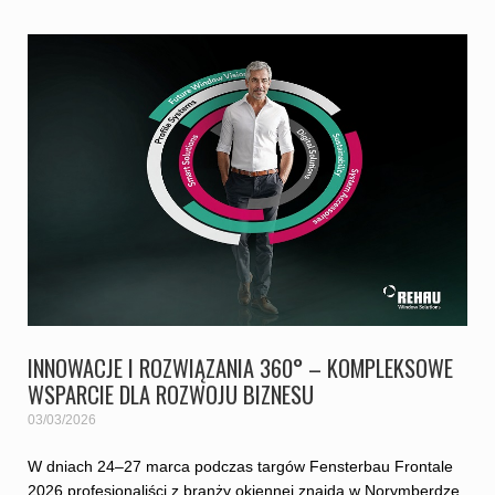
INNOWACJE I ROZWIĄZANIA 360° – KOMPLEKSOWE
WSPARCIE DLA ROZWOJU BIZNESU
03/03/2026
W dniach 24–27 marca podczas targów Fensterbau Frontale
2026 profesjonaliści z branży okiennej znajdą w Norymberdze