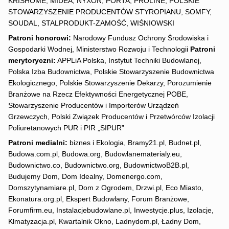
KRISHOME, MIDEA, NYXON, PORTA, PROLINE, POLSKIE
STOWARZYSZENIE PRODUCENTÓW STYROPIANU, SOMFY,
SOUDAL, STALPRODUKT-ZAMOŚĆ, WIŚNIOWSKI
Patroni honorowi:
Narodowy Fundusz Ochrony Środowiska i
Gospodarki Wodnej, Ministerstwo Rozwoju i Technologii
Patroni
merytoryczni:
APPLiA Polska, Instytut Techniki Budowlanej,
Polska Izba Budownictwa, Polskie Stowarzyszenie Budownictwa
Ekologicznego, Polskie Stowarzyszenie Dekarzy, Porozumienie
Branżowe na Rzecz Efektywności Energetycznej POBE,
Stowarzyszenie Producentów i Importerów Urządzeń
Grzewczych, Polski Związek Producentów i Przetwórców Izolacji
Poliuretanowych PUR i PIR „SIPUR”
Patroni medialni:
biznes i Ekologia, Bramy21.pl, Budnet.pl,
Budowa.com.pl, Budowa.org, Budowlanematerialy.eu,
Budownictwo.co, Budownictwo.org, BudownictwoB2B.pl,
Budujemy Dom, Dom Idealny, Domenergo.com,
Domszytynamiare.pl, Dom z Ogrodem, Drzwi.pl, Eco Miasto,
Ekonatura.org.pl, Ekspert Budowlany, Forum Branżowe,
Forumfirm.eu, Instalacjebudowlane.pl, Inwestycje.plus, Izolacje,
Klmatyzacja.pl, Kwartalnik Okno, Ladnydom.pl, Ładny Dom,