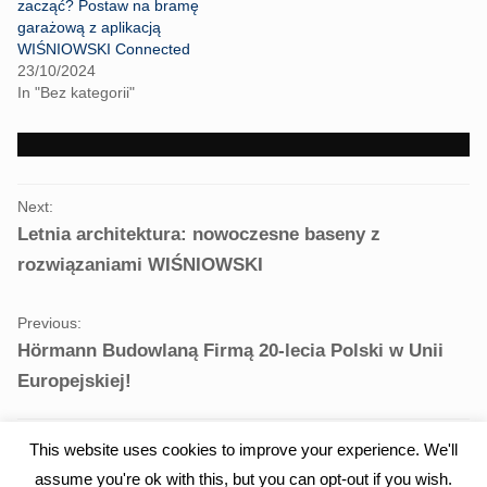
zacząć? Postaw na bramę
e
o
r
o
garażową z aplikacją
(
k
WIŚNIOWSKI Connected
O
(
p
O
23/10/2024
e
p
In "Bez kategorii"
n
e
s
n
i
s
n
i
n
n
e
n
w
e
PORTFOLIO
w
w
i
w
Next:
NAVIGATION
n
i
Letnia architektura: nowoczesne baseny z
d
n
o
d
w
o
rozwiązaniami WIŚNIOWSKI
)
w
)
Previous:
Hörmann Budowlaną Firmą 20-lecia Polski w Unii
Europejskiej!
This website uses cookies to improve your experience. We'll
assume you're ok with this, but you can opt-out if you wish.