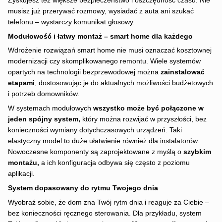
Zyskujesz też większe bezpieczeństwo i oszczędność czasu. Nie
musisz już przerywać rozmowy, wysiadać z auta ani szukać
telefonu – wystarczy komunikat głosowy.
Modułowość i łatwy montaż – smart home dla każdego
Wdrożenie rozwiązań smart home nie musi oznaczać kosztownej
modernizacji czy skomplikowanego remontu. Wiele systemów
opartych na technologii bezprzewodowej można
zainstalować
etapami
, dostosowując je do aktualnych możliwości budżetowych
i potrzeb domowników.
W systemach modułowych
wszystko może być połączone w
jeden spójny system
,
który można rozwijać w przyszłości, bez
konieczności wymiany dotychczasowych urządzeń. Taki
elastyczny model to duże ułatwienie również dla instalatorów.
Nowoczesne komponenty są zaprojektowane z myślą o
szybkim
montażu
,
a ich konfiguracja odbywa się często z poziomu
aplikacji.
System dopasowany do rytmu Twojego dnia
Wyobraź sobie, że dom zna Twój rytm dnia i reaguje za Ciebie –
bez konieczności ręcznego sterowania. Dla przykładu, system