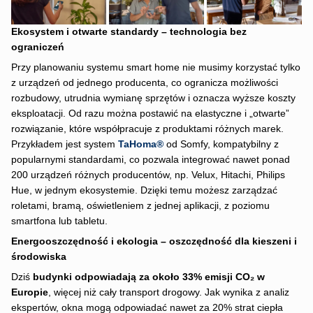
Ekosystem i otwarte standardy – technologia bez
ograniczeń
Przy planowaniu systemu smart home nie musimy korzystać tylko
z urządzeń od jednego producenta, co ogranicza możliwości
rozbudowy, utrudnia wymianę sprzętów i oznacza wyższe koszty
eksploatacji. Od razu można postawić na elastyczne i „otwarte”
rozwiązanie, które współpracuje z produktami różnych marek.
Przykładem jest system
TaHoma®
od Somfy, kompatybilny z
popularnymi standardami, co pozwala integrować nawet ponad
200 urządzeń różnych producentów, np. Velux, Hitachi, Philips
Hue, w jednym ekosystemie. Dzięki temu możesz zarządzać
roletami, bramą, oświetleniem z jednej aplikacji, z poziomu
smartfona lub tabletu.
Energooszczędność i ekologia – oszczędność dla kieszeni i
środowiska
Dziś
budynki odpowiadają za około 33% emisji CO₂ w
Europie
, więcej niż cały transport drogowy. Jak wynika z analiz
ekspertów, okna mogą odpowiadać nawet za 20% strat ciepła