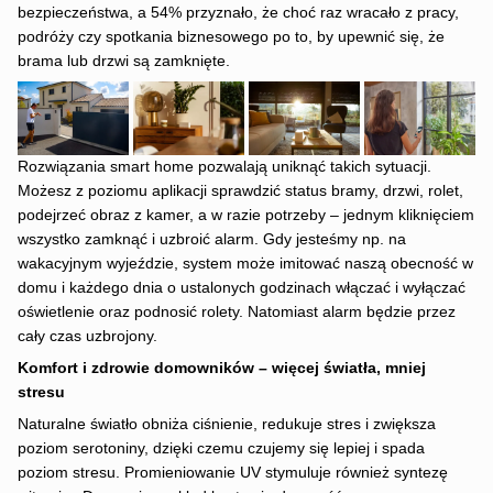
bezpieczeństwa, a 54% przyznało, że choć raz wracało z pracy,
podróży czy spotkania biznesowego po to, by upewnić się, że
brama lub drzwi są zamknięte.
Rozwiązania smart home pozwalają uniknąć takich sytuacji.
Możesz z poziomu aplikacji sprawdzić status bramy, drzwi, rolet,
podejrzeć obraz z kamer, a w razie potrzeby – jednym kliknięciem
wszystko zamknąć i uzbroić alarm. Gdy jesteśmy np. na
wakacyjnym wyjeździe, system może imitować naszą obecność w
domu i każdego dnia o ustalonych godzinach włączać i wyłączać
oświetlenie oraz podnosić rolety. Natomiast alarm będzie przez
cały czas uzbrojony.
Komfort i zdrowie domowników – więcej światła, mniej
stresu
Naturalne światło obniża ciśnienie, redukuje stres i zwiększa
poziom serotoniny, dzięki czemu czujemy się lepiej i spada
poziom stresu. Promieniowanie UV stymuluje również syntezę