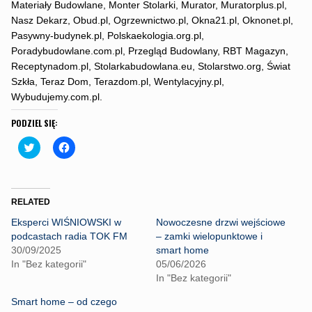
Materiały Budowlane, Monter Stolarki, Murator, Muratorplus.pl,
Nasz Dekarz, Obud.pl, Ogrzewnictwo.pl, Okna21.pl, Oknonet.pl,
Pasywny-budynek.pl, Polskaekologia.org.pl,
Poradybudowlane.com.pl, Przegląd Budowlany, RBT Magazyn,
Receptynadom.pl, Stolarkabudowlana.eu, Stolarstwo.org, Świat
Szkła, Teraz Dom, Terazdom.pl, Wentylacyjny.pl,
Wybudujemy.com.pl.
PODZIEL SIĘ:
C
C
l
l
i
i
c
c
k
k
t
t
o
o
RELATED
s
s
h
h
Eksperci WIŚNIOWSKI w
Nowoczesne drzwi wejściowe
a
a
r
r
podcastach radia TOK FM
– zamki wielopunktowe i
e
e
30/09/2025
smart home
o
o
n
n
In "Bez kategorii"
05/06/2026
T
F
In "Bez kategorii"
w
a
i
c
t
e
Smart home – od czego
t
b