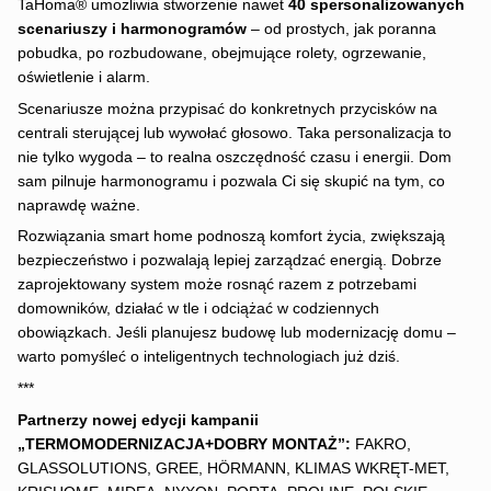
TaHoma® umożliwia stworzenie nawet
40 spersonalizowanych
scenariuszy i harmonogramów
– od prostych, jak poranna
pobudka, po rozbudowane, obejmujące rolety, ogrzewanie,
oświetlenie i alarm.
Scenariusze można przypisać do konkretnych przycisków na
centrali sterującej lub wywołać głosowo. Taka personalizacja to
nie tylko wygoda – to realna oszczędność czasu i energii. Dom
sam pilnuje harmonogramu i pozwala Ci się skupić na tym, co
naprawdę ważne.
Rozwiązania smart home podnoszą komfort życia, zwiększają
bezpieczeństwo i pozwalają lepiej zarządzać energią. Dobrze
zaprojektowany system może rosnąć razem z potrzebami
domowników, działać w tle i odciążać w codziennych
obowiązkach. Jeśli planujesz budowę lub modernizację domu –
warto pomyśleć o inteligentnych technologiach już dziś.
***
Partnerzy nowej edycji kampanii
„TERMOMODERNIZACJA+DOBRY MONTAŻ”:
FAKRO,
GLASSOLUTIONS, GREE, HÖRMANN, KLIMAS WKRĘT-MET,