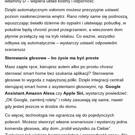
witaminy D – wspiera układ kostny i odporność.
Dzięki automatycznym osłonom możesz precyzyjnie ustawić
poziom nasłonecznienia wnętrz. Rano rolety same się podnoszą,
wpuszczając światło dzienne do sypialni i ułatwiając pobudkę, w
południe będą chronić przed przegrzaniem, a wieczorem dom
płynnie przełączy się na tryb relaksu. Co ważne, wszystko
odbywa się automatycznie – wystarczy ustawić odpowiedni
scenariusz.
Sterowanie głosowe – bo życie ma być proste
Masz zajęte ręce, kierujesz autem albo po prostu chcesz
sterować smart home bez szukania aplikacji? Sterowanie
głosowe to wygoda z najwyższej półki. Dzięki integracji centrali
sterującej smart home z asystentami głosowymi, np.
Google
Assistant
,
Amazon Alexa
czy
Apple Siri
,
wystarczy powiedzieć:
„OK Google, zamknij rolety” i rolety zasuwają się same, nawet
gdy jesteś jeszcze w drodze do domu.
Co więcej, technologia nie ogranicza się do pojedynczych
poleceń. Możesz stworzyć własne scenariusze i wystarczy jedna
komenda głosowa, aby dom „zrobił wszystko za Ciebie”.