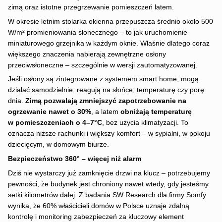
zimą oraz istotne przegrzewanie pomieszczeń latem.
W okresie letnim stolarka okienna przepuszcza średnio około 500
W/m² promieniowania słonecznego – to jak uruchomienie
miniaturowego grzejnika w każdym oknie. Właśnie dlatego coraz
większego znaczenia nabierają zewnętrzne osłony
przeciwsłoneczne – szczególnie w wersji zautomatyzowanej.
Jeśli osłony są zintegrowane z systemem smart home, mogą
działać samodzielnie: reagują na słońce, temperaturę czy porę
dnia.
Zimą pozwalają zmniejszyć zapotrzebowanie na
ogrzewanie nawet o 30%
, a latem
obniżają temperaturę
w pomieszczeniach o 4–7°C
, bez użycia klimatyzacji. To
oznacza niższe rachunki i większy komfort – w sypialni, w pokoju
dziecięcym, w domowym biurze.
Bezpieczeństwo 360° – więcej niż alarm
Dziś nie wystarczy już zamknięcie drzwi na klucz – potrzebujemy
pewności, że budynek jest chroniony nawet wtedy, gdy jesteśmy
setki kilometrów dalej. Z badania SW Research dla firmy Somfy
wynika, że 60% właścicieli domów w Polsce uznaje zdalną
kontrolę i monitoring zabezpieczeń za kluczowy element