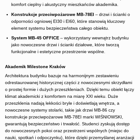
komfort cieplny i akustyczny mieszkańców akademika.
Konstrukcje przeciwpożarowe MB-78EI
– drzwi i ścianki o
odporności ogniowej EI30 i EI60, które stanowią kluczowy
element systemu bezpieczeństwa całego obiektu.
System MB-45 OFFICE
– wykorzystany wewnątrz budynku
jako nowoczesne drzwi i ścianki działowe, które tworzą
funkcjonalne i estetyczne przestrzenie wspólne.
Akademik Milestone Kraków
Architektura budynku bazuje na harmonijnym zestawieniu
odrestaurowanej historycznej części z nowoczesnymi skrzydłami
o prostej formie i dużych przeszkleniach. Dzięki temu obiekt łączy
klimat akademicki z komfortem na miarę XXI wieku. Duże
przeszklenia nadają lekkości bryle i doświetlają wnętrza, a
nowoczesne systemy stolarki, takie jak drzwi MB-86 czy
konstrukcje przeciwpożarowe MB-78EI marki WIŚNIOWSKI,
gwarantują bezpieczeństwo i trwałość. Studenci zyskują dostęp
do nowoczesnych pokoi oraz przestrzeni wspólnych (miejsc do
nauki, spotkań i odpoczynku), które dzięki przemyślanej aranżacji