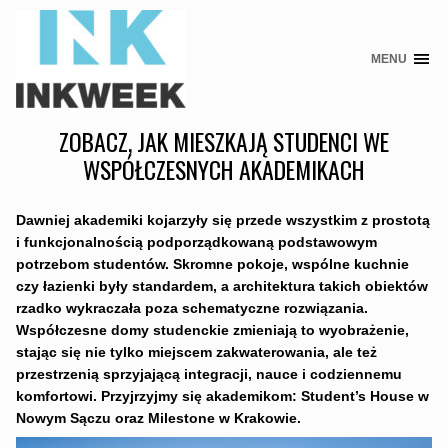
MENU
Skip
to
content
ZOBACZ, JAK MIESZKAJĄ STUDENCI WE
WSPÓŁCZESNYCH AKADEMIKACH
Dawniej akademiki kojarzyły się przede wszystkim z prostotą
i funkcjonalnością podporządkowaną podstawowym
potrzebom studentów. Skromne pokoje, wspólne kuchnie
czy łazienki były standardem, a architektura takich obiektów
rzadko wykraczała poza schematyczne rozwiązania.
Współczesne domy studenckie zmieniają to wyobrażenie,
stając się nie tylko miejscem zakwaterowania, ale też
przestrzenią sprzyjającą integracji, nauce i codziennemu
komfortowi. Przyjrzyjmy się akademikom: Student’s House w
Nowym Sączu oraz Milestone w Krakowie.