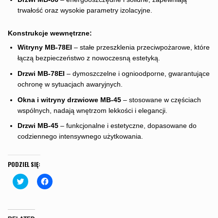
trwałość oraz wysokie parametry izolacyjne.
Konstrukcje wewnętrzne:
Witryny MB-78EI
– stałe przeszklenia przeciwpożarowe, które
łączą bezpieczeństwo z nowoczesną estetyką.
Drzwi MB-78EI
– dymoszczelne i ognioodporne, gwarantujące
ochronę w sytuacjach awaryjnych.
Okna i witryny drzwiowe MB-45
– stosowane w częściach
wspólnych, nadają wnętrzom lekkości i elegancji.
Drzwi MB-45
– funkcjonalne i estetyczne, dopasowane do
codziennego intensywnego użytkowania.
PODZIEL SIĘ:
C
C
l
l
i
i
c
c
k
k
t
t
o
o