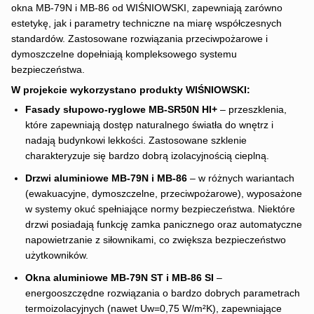
okna MB-79N i MB-86 od WIŚNIOWSKI, zapewniają zarówno
estetykę, jak i parametry techniczne na miarę współczesnych
standardów. Zastosowane rozwiązania przeciwpożarowe i
dymoszczelne dopełniają kompleksowego systemu
bezpieczeństwa.
W projekcie wykorzystano produkty WIŚNIOWSKI:
Fasady słupowo-ryglowe MB-SR50N HI+
– przeszklenia,
które zapewniają dostęp naturalnego światła do wnętrz i
nadają budynkowi lekkości. Zastosowane szklenie
charakteryzuje się bardzo dobrą izolacyjnością cieplną.
Drzwi aluminiowe MB-79N i MB-86
– w różnych wariantach
(ewakuacyjne, dymoszczelne, przeciwpożarowe), wyposażone
w systemy okuć spełniające normy bezpieczeństwa. Niektóre
drzwi posiadają funkcję zamka panicznego oraz automatyczne
napowietrzanie z siłownikami, co zwiększa bezpieczeństwo
użytkowników.
Okna aluminiowe MB-79N ST i MB-86 SI
–
energooszczędne rozwiązania o bardzo dobrych parametrach
termoizolacyjnych (nawet Uw=0,75 W/m²K), zapewniające