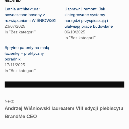
RELATED
s
s
h
h
Letnia architektura:
Usprawnij remont! Jak
a
a
r
r
nowoczesne baseny z
zintegrowane systemy
e
e
rozwiązaniami WIŚNIOWSKI
narzędzi przyspieszają i
o
o
n
n
23/07/2025
ułatwiają prace budowlane
T
F
In "Bez kategorii"
06/10/2025
w
a
i
c
In "Bez kategorii"
t
e
t
b
Sprytne patenty na małą
e
o
r
o
łazienkę – praktyczny
(
k
poradnik
O
(
p
O
17/11/2025
e
p
In "Bez kategorii"
n
e
s
n
i
s
n
i
n
n
e
n
w
e
PORTFOLIO
w
w
i
w
Next:
NAVIGATION
n
i
Andrzej Wiśniowski laureatem VIII edycji plebiscytu
d
n
o
d
w
o
BrandMe CEO
)
w
)