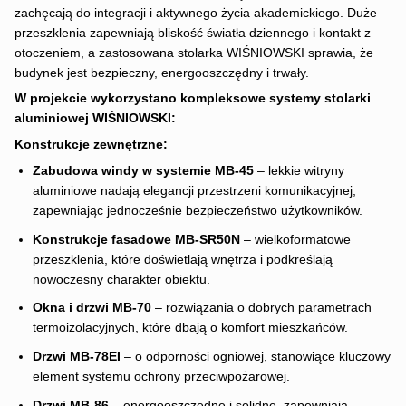
zachęcają do integracji i aktywnego życia akademickiego. Duże
przeszklenia zapewniają bliskość światła dziennego i kontakt z
otoczeniem, a zastosowana stolarka WIŚNIOWSKI sprawia, że
budynek jest bezpieczny, energooszczędny i trwały.
W projekcie wykorzystano kompleksowe systemy stolarki
aluminiowej WIŚNIOWSKI:
Konstrukcje zewnętrzne:
Zabudowa windy w systemie MB-45
– lekkie witryny
aluminiowe nadają elegancji przestrzeni komunikacyjnej,
zapewniając jednocześnie bezpieczeństwo użytkowników.
Konstrukcje fasadowe MB-SR50N
– wielkoformatowe
przeszklenia, które doświetlają wnętrza i podkreślają
nowoczesny charakter obiektu.
Okna i drzwi MB-70
– rozwiązania o dobrych parametrach
termoizolacyjnych, które dbają o komfort mieszkańców.
Drzwi MB-78EI
– o odporności ogniowej, stanowiące kluczowy
element systemu ochrony przeciwpożarowej.
Drzwi MB-86
– energooszczędne i solidne, zapewniają