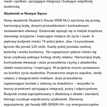
nauki i spotkań, sprzyjające integracji i budujące wspólnotę
studencką.
Akademik w Nowym Sączu
Nowy akademik Student’s House WSB-NLU wyróżnia się prostą,
harmonijną bryłą, dużymi przeszkleniami i kontrastowym
zestawieniem elewacji. Doskonale wpisuje się w miejski krajobraz,
stanowiąc przyjazne i inspirujące miejsce do życia i nauki. 6-
piętrowy budynek mieści 74 pokoi jedno, dwu i trzyosobowe,
łącznie dla ponad 120 osób. Każdy pokój posiada osobną
łazienkę i aneks kuchenny. Na najwyższym piętrze mieści się
taras użytkowy pełniący funkcję strefy relaksu. Harmonijna bryła,
kontrastowe elewacje i duże przeszklenia czynią z akademika
obiekt nowoczesny i inspirujący. W projekcie mocno postawiono
na komfort życia studentów. Przestronne wnętrza wspólne, strefy
relaksu z designerskimi meblami, duże przeszklenia
zapewniające kontakt z zielenią na dziedzińcu – wszystko to
tworzy przestrzeń sprzyjająca integracji, pracy i odpoczynkowi.
Budynek został zaprojektowany z dbałością o detale i standard,
którego oczekuje współczesny użytkownik. Elementy
wyposażenia, jak fasady MB-SR50N HI+ czy energooszczędne